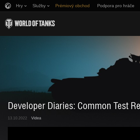
Hry
Služby
Prémiový obchod
Podpora pro hráče
Naverbujte kamaráda
Zásady poctivé hry
Hudba
Discord
Wargaming.net Game Center
Centrum módů
Průvodce Twitch Drops
Média
Developer Diaries: Common Test Re
13.10.2022
Videa