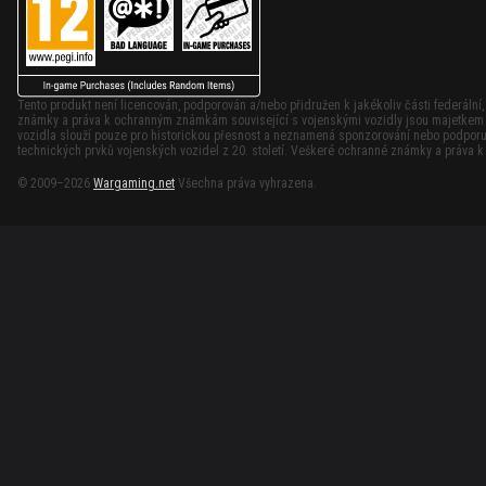
Tento produkt není licencován, podporován a/nebo přidružen k jakékoliv části federální
známky a práva k ochranným známkám související s vojenskými vozidly jsou majetkem p
vozidla slouží pouze pro historickou přesnost a neznamená sponzorování nebo podporu 
technických prvků vojenských vozidel z 20. století. Veškeré ochranné známky a práva 
© 2009–2026
Wargaming.net
Všechna práva vyhrazena.