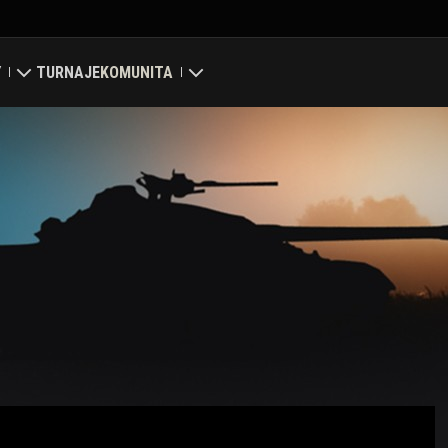
Y
TURNAJE
KOMUNITA
ní
Můj profil
ní mapa
Hledat hráče
ení klanů
Naverbujte kamaráda
Discord
Centrum módů
Média
enter