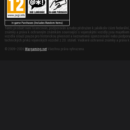
Tento produkt není licencován, podporován a/nebo přidružen k jakékoliv části federální
známky a práva k ochranným známkám související s vojenskými vozidly jsou majetkem p
vozidla slouží pouze pro historickou přesnost a neznamená sponzorování nebo podporu 
technických prvků vojenských vozidel z 20. století. Veškeré ochranné známky a práva 
© 2009–2026
Wargaming.net
Všechna práva vyhrazena.