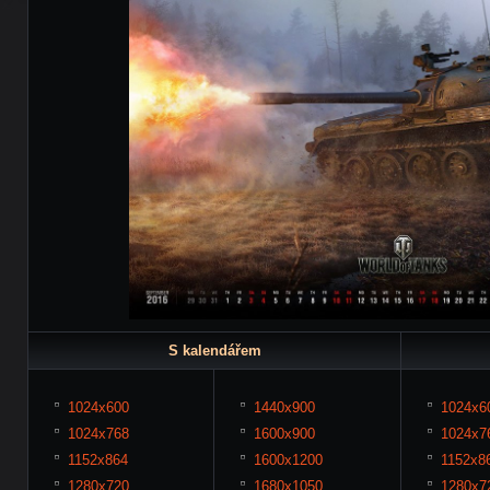
S kalendářem
1024x600
1440x900
1024x6
1024x768
1600x900
1024x7
1152x864
1600x1200
1152x8
1280x720
1680x1050
1280x7