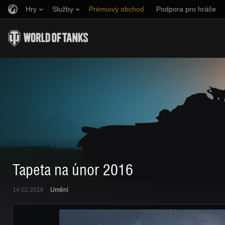
Hry
Služby
Prémiový obchod
Podpora pro hráče
Naverbujte kamaráda
Zásady poctivé hry
Hudba
Discord
Wargaming.net Game Center
Centrum módů
Průvodce Twitch Drops
Média
Tapeta na únor 2016
14.02.2016
Umění