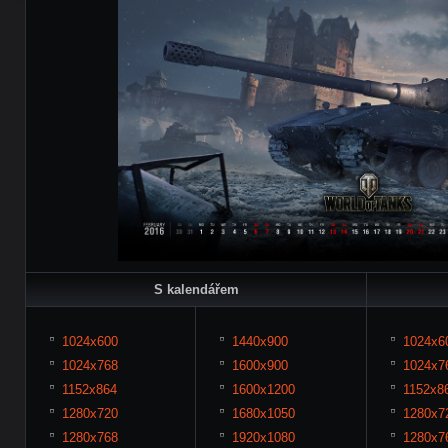
S kalendářem
1024x600
1440x900
1024x6
1024x768
1600x900
1024x7
1152x864
1600x1200
1152x8
1280x720
1680x1050
1280x7
1280x768
1920x1080
1280x7