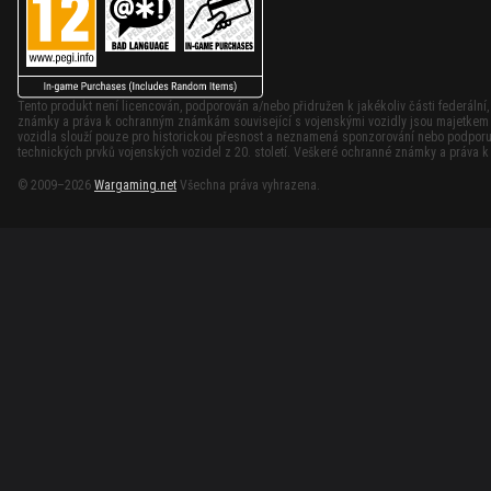
Tento produkt není licencován, podporován a/nebo přidružen k jakékoliv části federální
známky a práva k ochranným známkám související s vojenskými vozidly jsou majetkem p
vozidla slouží pouze pro historickou přesnost a neznamená sponzorování nebo podporu 
technických prvků vojenských vozidel z 20. století. Veškeré ochranné známky a práva 
© 2009–2026
Wargaming.net
Všechna práva vyhrazena.