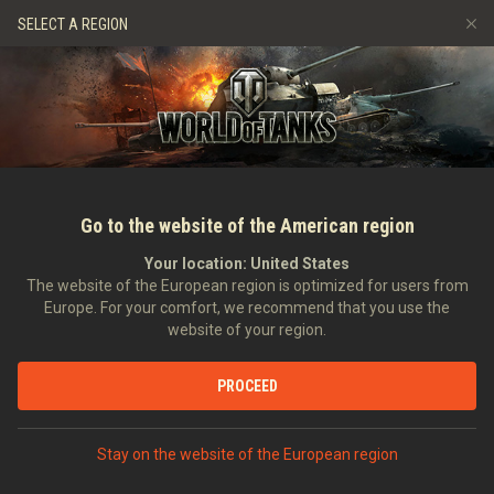
Hry
Služby
Prémiový obchod
Podpora pro hráče
SELECT A REGION
Naverbujte kamaráda
Zásady poctivé hry
Hudba
Discord
Wargaming.net Game Center
Centrum módů
Průvodce Twitch Drops
Média
Go to the website of the American region
Your location:
United States
The website of the European region is optimized for users from
Europe. For your comfort, we recommend that you use the
website of your region.
Tapeta na srpen 2017
PROCEED
31.07.2017
Umění
Stay on the website of the European region