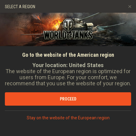
Hry
Služby
Prémiový obchod
SELECT A REGION
Naverbujte kamaráda
Zásady poctivé hry
Hudba
Podpora pro hráče
Discord
Wargaming.net Game Center
Aquino Tank Weekend 2024
Centrum módů
Průvodce Twitch Drops
Zažijte spolu s námi od 26. do 28. července největší
severoamerickou historickou vojenskou show. V Muzeu
Go to the website of the American region
Média
ontarijského obrněného pluku RCAC se můžete těšit na
Your location:
United States
nezapomenutelný víkend plný napínavé akce a sladkých odměn.
The website of the European region is optimized for
Přidejte se k zábavě: Vrhněte se na speciální mise, za které
users from Europe. For your comfort, we
získáte skvělé prvky na úpravu vzhledu, a 28. července si
recommend that you use the website of your region.
nalaďte exkluzivní živý Twitch stream z přehlídky Aquino Tank
Weekend.
PROCEED
Živý stream Aquino Tank Weekend Online: 28. července od
19:00 CEST (UTC+2)
Stay on the website of the European region
SLEDOVAT