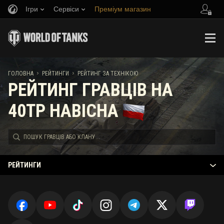
Ігри
Сервіси
Преміум магазин
Запросити друга
Граємо за правилами
Музика
Центр підтримки
Discord
Wargaming.net Game Center
Портал модів
Довідник з Twitch Drops
ГОЛОВНА
РЕЙТИНГИ
РЕЙТИНГ ЗА ТЕХНІКОЮ
РЕЙТИНГ ГРАВЦІВ НА
Медіа
40TP HABICHA
РЕЙТИНГИ