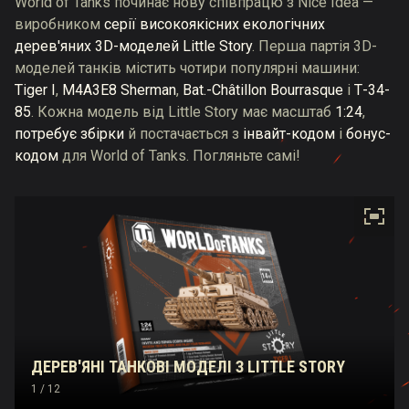
World of Tanks починає нову співпрацю з Nice Idea —
виробником
серії високоякісних екологічних
дерев'яних 3D-моделей Little Story
. Перша партія 3D-
моделей танків містить чотири популярні машини:
Tiger I
,
M4A3E8 Sherman
,
Bat.-Châtillon Bourrasque
і
Т-34-
85
. Кожна модель від Little Story має масштаб
1:24
,
потребує збірки
й постачається з
інвайт-кодом
і
бонус-
кодом
для World of Tanks. Погляньте самі!
ДЕРЕВ'ЯНІ ТАНКОВІ МОДЕЛІ З LITTLE STORY
1
/ 12