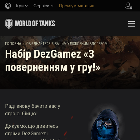
Ігри
Сервіси
Преміум магазин
Запросити друга
Граємо за правилами
Музика
Центр підтримки
Discord
Wargaming.net Game Center
Портал модів
Довідник з Twitch Drops
ГОЛОВНА
ОБ’ЄДНАЙТЕСЯ З ВАШИМ УЛЮБЛЕНИМ БЛОГЕРОМ
Набір DezGamez «З
Медіа
поверненням у гру!»
Раді знову бачити вас у
строю, бійцю!
Дякуємо, що дивитесь
стріми DezGamez і