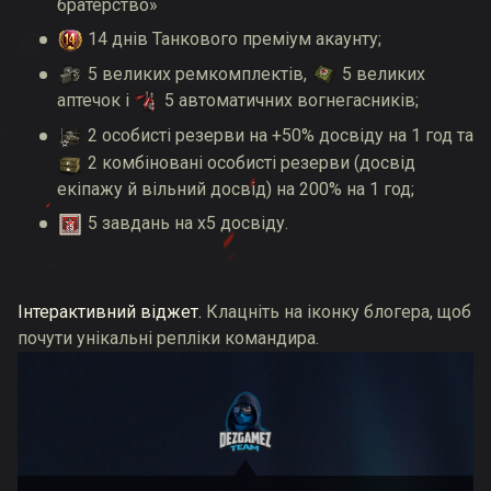
братерство»
14 днів Танкового преміум акаунту;
5 великих ремкомплектів,
5 великих
аптечок і
5 автоматичних вогнегасників;
2 особисті резерви на +50% досвіду на 1 год та
2 комбіновані особисті резерви (досвід
екіпажу й вільний досвід) на 200% на 1 год;
5 завдань на x5 досвіду.
Інтерактивний віджет.
Клацніть на іконку блогера, щоб
почути унікальні репліки командира.