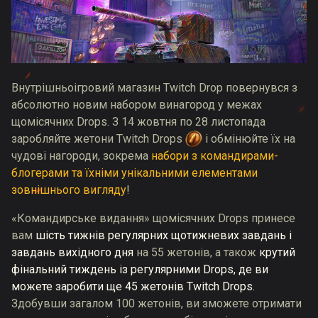
Внутрішньоігровий магазин Twitch Drop повернувся з
абсолютно новим набором винагород у межах
щомісячних Drops. З 14 жовтня по 28 листопада
заробляйте жетони Twitch Drops
і обмінюйте їх на
чудові нагороди, зокрема
набори з командирами-
блогерами та їхніми унікальними елементами
зовнішнього вигляду
!
«Командирське видання» щомісячних Drops принесе
вам
шість тижнів регулярних щотижневих завдань і
завдань вихідного дня
на 55 жетонів, а також
крутий
фінальний тиждень із регулярними Drops, де ви
можете заробити ще 45 жетонів Twitch Drops.
Здобувши загалом 100 жетонів, ви зможете отримати