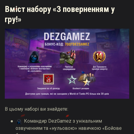
Вміст набору «З поверненням у
гру!»
В цьому наборі ви знайдете:
Командир DezGamez з унікальним
озвученням та «нульовою» навичкою «Бойове