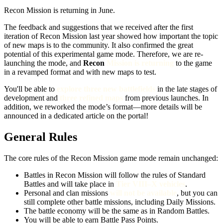
Recon Mission is returning in June.
The feedback and suggestions that we received after the first
iteration of Recon Mission last year showed how important the topic
of new maps is to the community. It also confirmed the great
potential of this experimental game mode. Therefore, we are re-
launching the mode, and
Recon
Mission is returning
to the game
in a revamped format and with new maps to test.
You'll be able to
explore three new battlefields
in the late stages of
development and
three refined maps
from previous launches. In
addition, we reworked the mode’s format—more details will be
announced in a dedicated article on the portal!
General Rules
The core rules of the Recon Mission game mode remain unchanged:
Battles in Recon Mission will follow the rules of Standard
Battles and will take place in
Tier VIII–X vehicles
.
Personal and clan missions
will not be available
, but you can
still complete other battle missions, including Daily Missions.
The battle economy will be the same as in Random Battles.
You will be able to earn Battle Pass Points.