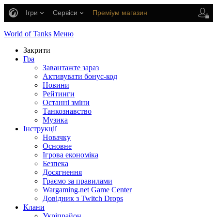
Ігри
Сервіси
Преміум магазин
Центр підтримки
World of Tanks
Меню
Закрити
Гра
Завантажте зараз
Активувати бонус-код
Новини
Рейтинги
Останні зміни
Танкознавство
Музика
Інструкції
Новачку
Основне
Ігрова економіка
Безпека
Досягнення
Граємо за правилами
Wargaming.net Game Center
Довідник з Twitch Drops
Клани
Укріпрайон