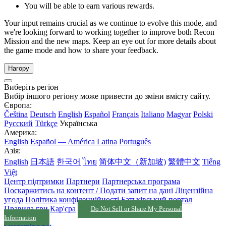
You will be able to earn various rewards.
Your input remains crucial as we continue to evolve this mode, and
we're looking forward to working together to improve both Recon
Mission and the new maps. Keep an eye out for more details about
the game mode and how to share your feedback.
Нагору
Виберіть регіон
Вибір іншого регіону може привести до зміни вмісту сайту.
Європа:
Čeština
Deutsch
English
Español
Français
Italiano
Magyar
Polski
Русский
Türkçe
Українська
Америка:
English
Español — América Latina
Português
Азія:
English
日本語
한국어
ไทย
简体中文（新加坡)
繁體中文
Tiếng
Việt
Центр підтримки
Партнери
Партнерська програма
Поскаржитись на контент / Подати запит на дані
Ліцензійна
угода
Політика конфіденційності
Батьківський портал
Правила гри
Кар'єра
Do Not Sell or Share My Personal
Information