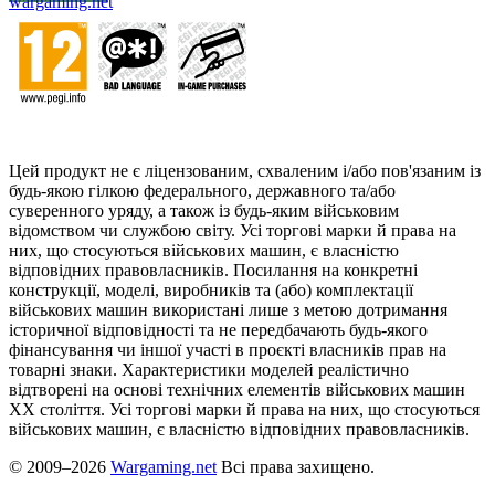
wargaming.net
Цей продукт не є ліцензованим, схваленим і/або пов'язаним із
будь-якою гілкою федерального, державного та/або
суверенного уряду, а також із будь-яким військовим
відомством чи службою світу. Усі торгові марки й права на
них, що стосуються військових машин, є власністю
відповідних правовласників. Посилання на конкретні
конструкції, моделі, виробників та (або) комплектації
військових машин використані лише з метою дотримання
історичної відповідності та не передбачають будь-якого
фінансування чи іншої участі в проєкті власників прав на
товарні знаки. Характеристики моделей реалістично
відтворені на основі технічних елементів військових машин
ХХ століття. Усі торгові марки й права на них, що стосуються
військових машин, є власністю відповідних правовласників.
© 2009–2026
Wargaming.net
Всі права захищено.