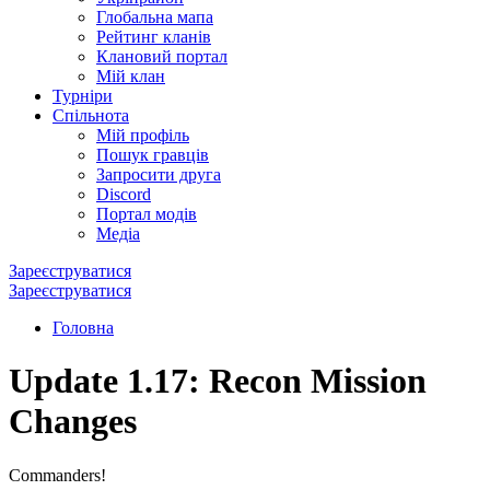
Глобальна мапа
Рейтинг кланів
Клановий портал
Мій клан
Турніри
Спільнота
Мій профіль
Пошук гравців
Запросити друга
Discord
Портал модів
Медіа
Зареєструватися
Зареєструватися
Головна
Update 1.17: Recon Mission
Changes
Commanders!