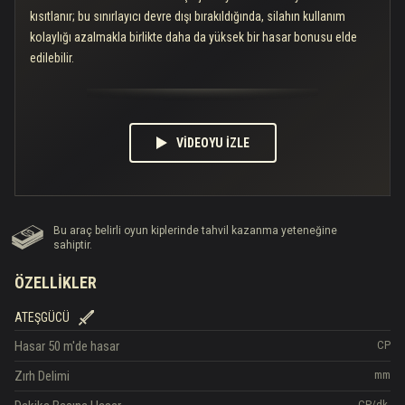
kısıtlanır; bu sınırlayıcı devre dışı bırakıldığında, silahın kullanım
kolaylığı azalmakla birlikte daha da yüksek bir hasar bonusu elde
edilebilir.
VİDEOYU İZLE
Bu araç belirli oyun kiplerinde tahvil kazanma yeteneğine
sahiptir.
ÖZELLIKLER
ATEŞGÜCÜ
Hasar
50 m'de hasar
CP
Zırh Delimi
mm
CP/dk.