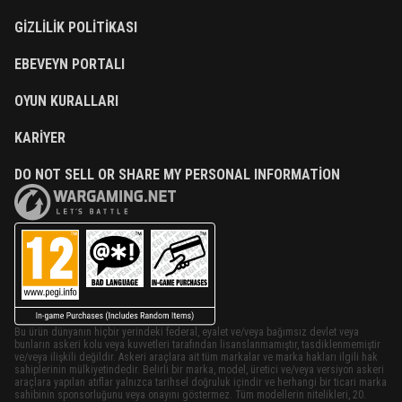
GIZLILIK POLITIKASI
EBEVEYN PORTALI
OYUN KURALLARI
KARIYER
DO NOT SELL OR SHARE MY PERSONAL INFORMATION
Bu ürün dünyanın hiçbir yerindeki federal, eyalet ve/veya bağımsız devlet veya
bunların askeri kolu veya kuvvetleri tarafından lisanslanmamıştır, tasdiklenmemiştir
ve/veya ilişkili değildir. Askeri araçlara ait tüm markalar ve marka hakları ilgili hak
sahiplerinin mülkiyetindedir. Belirli bir marka, model, üretici ve/veya versiyon askeri
araçlara yapılan atıflar yalnızca tarihsel doğruluk içindir ve herhangi bir ticari marka
sahibinin sponsorluğunu veya onayını göstermez. Tüm modellerin nitelikleri, 20.