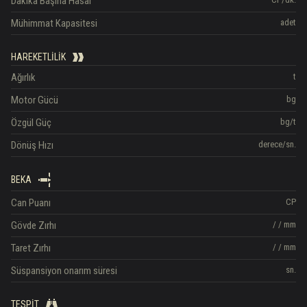
Dakika Başına Hasar
Mühimmat Kapasitesi
adet
HAREKETLILIK
Ağırlık
t
Motor Gücü
bg
Özgül Güç
bg/t
Dönüş Hızı
derece/sn.
BEKA
Can Puanı
CP
Gövde Zırhı
/
/
mm
Taret Zırhı
/
/
mm
Süspansiyon onarım süresi
sn.
TESPIT