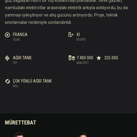
güç sağlayan hibrit bir top kullanmayı planladılar. Sevk gazları,
namludaki elektrotlar arasındaki elektrik arkıyla ısıtılıyordu; bu da
yanmayı iyileştiriyor ve atış gücünü artırıyordu. Proje, teknik
sınırlamalar nedeniyle sonlandırıldı.
FRANSA
XI
ÜLKE
SEVIYE
AĞIR TANK
7.400.000
325.000
TIP
MALIYET
ÇOK YÖNLÜ AĞIR TANK
ROL
MÜRETTEBAT