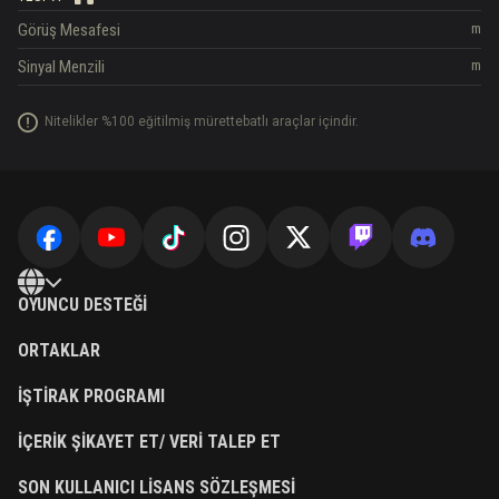
Görüş Mesafesi
m
Sinyal Menzili
m
Nitelikler %100 eğitilmiş mürettebatlı araçlar içindir.
OYUNCU DESTEĞI
ORTAKLAR
İŞTIRAK PROGRAMI
İÇERIK ŞIKAYET ET/ VERI TALEP ET
SON KULLANICI LISANS SÖZLEŞMESI