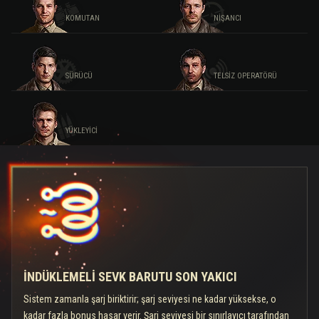
KOMUTAN
NIŞANCI
SÜRÜCÜ
TELSIZ OPERATÖRÜ
YÜKLEYICI
İNDÜKLEMELI SEVK BARUTU SON YAKICI
Sistem zamanla şarj biriktirir; şarj seviyesi ne kadar yüksekse, o
kadar fazla bonus hasar verir. Şarj seviyesi bir sınırlayıcı tarafından