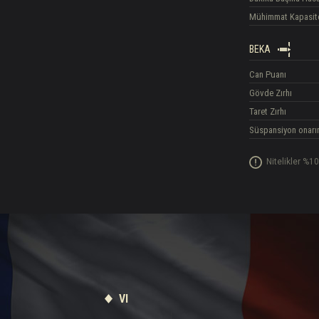
Mühimmat Kapasit
BEKA
Can Puanı
Gövde Zırhı
Taret Zırhı
Süspansiyon onarı
Nitelikler %10
VI