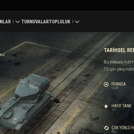
NLAR
TURNUVALAR
TOPLULUK
ri
Profilim
TARIHSEL R
a Haritası
Oyuncu Ara
EKLE
Bu yüksek hızlı h
13 için çıkış nok
 Reytingleri
Arkadaş Öner
FRANSA
Discord
ÜLKE
Mod Merkezi
HAFIF TANK
TIP
Medya
ÇOK YÖNLÜ H
Center
ROL