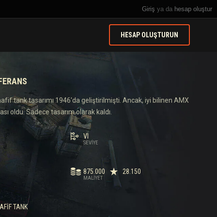
Giriş
ya da
hesap oluştur
HESAP OLUŞTURUN
EFERANS
afif tank tasarımı 1946'da geliştirilmişti. Ancak, iyi bilinen AMX
tası oldu. Sadece tasarım olarak kaldı.
VI
SEVIYE
875.000
28.150
MALIYET
AFIF TANK