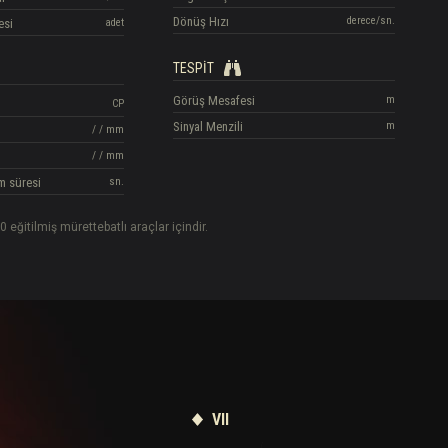
Dönüş Hızı
derece/sn.
esi
adet
TESPIT
Görüş Mesafesi
m
CP
Sinyal Menzili
m
/
/
mm
/
/
mm
m süresi
sn.
0 eğitilmiş mürettebatlı araçlar içindir.
VII