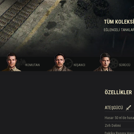
hberi
TÜM KOLEKS
EĞLENCELI TANKLAR (
KOMUTAN
NIŞANCI
SÜRÜCÜ
ÖZELLIKLER
ATEŞGÜCÜ
Hasar
50 m'de hasa
Zırh Delimi
Dakika Başına Has