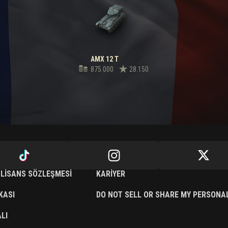
AMX 12 T
875.000
28.150
 LISANS SÖZLEŞMESI
KARIYER
IKASI
DO NOT SELL OR SHARE MY PERSONA
LI