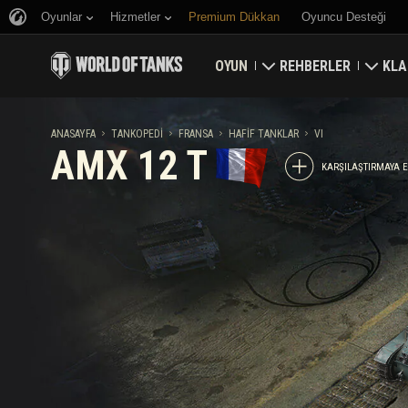
Oyunlar
Hizmetler
Premium Dükkan
Oyuncu Desteği
OYUN
REHBERLER
KLA
Hemen İndirin
Yeni Başlayanlar Rehbe
Kale
ANASAYFA
TANKOPEDI
FRANSA
HAFIF TANKLAR
VI
AMX 12 T
Bonus Kodları Alın
Genel Rehber
Düny
KARŞILAŞTIRMAYA 
Haberler
Oyun Ekonomisi
Klan
Reytingler
Hesap Güvenliği
Güncellemeler
Başarılar
Tankopedi
Adil Oyun Politikası
Müzik
Wargaming.net Game 