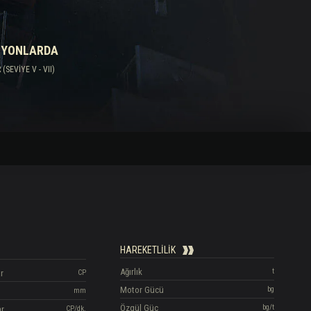
IYONLARDA
SEVIYE V - VII)
HAREKETLILIK
Ağırlık
t
r
CP
Motor Gücü
bg
mm
Özgül Güç
bg/t
ar
CP/dk.