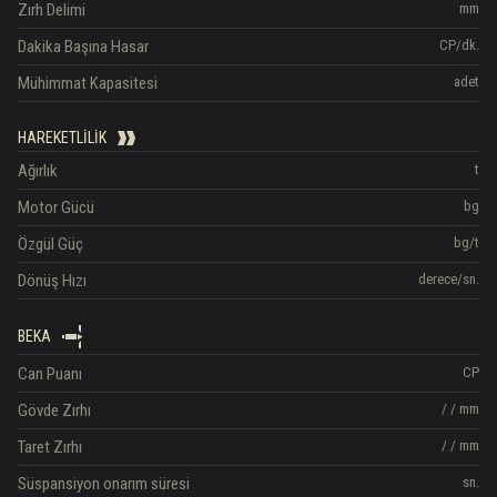
Zırh Delimi
mm
Dakika Başına Hasar
CP/dk.
Mühimmat Kapasitesi
adet
HAREKETLILIK
Ağırlık
t
Motor Gücü
bg
Özgül Güç
bg/t
Dönüş Hızı
derece/sn.
BEKA
Can Puanı
CP
Gövde Zırhı
/
/
mm
Taret Zırhı
/
/
mm
Süspansiyon onarım süresi
sn.