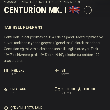
ANASAYFA
TANKOPEDI
İNGILTERE
ORTA TANKLAR
VIII
CENTURION MK. I
TARIHSEL REFERANS
Centurion'un geliştirilmesine 1943'de başlandı. Mevcut piyade ve
süvari tanklarının yerine geçecek "genel tank" olarak tasarlandı.
Centurion eğimli zırh plakalarına sahip ilk İngiliz aracıydı. Tank
1947'de hizmete girdi. 1945'den 1946'ya kadar bu seriden 100
araç üretildi.
İNGILTERE
VIII
ÜLKE
SEVIYE
ORTA TANK
2.350.000
100.000
TIP
MALIYET
ÇOK YÖNLÜ ORTA TANK