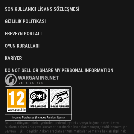
SON KULLANICI LISANS SÖZLEŞMESI
GIZLILIK POLITIKASI
EBEVEYN PORTALI
OYUN KURALLARI
KARIYER
DO NOT SELL OR SHARE MY PERSONAL INFORMATION
Bu ürün dünyanın hiçbir yerindeki federal, eyalet ve/veya bağımsız devlet veya
bunların askeri kolu veya kuvvetleri tarafından lisanslanmamıştır, tasdiklenmemiştir
ve/veya ilişkili değildir. Askeri araçlara ait tüm markalar ve marka hakları ilgili hak