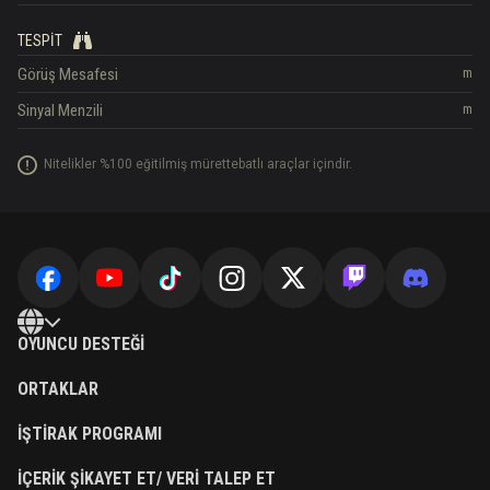
TESPIT
Görüş Mesafesi
m
Sinyal Menzili
m
Nitelikler %100 eğitilmiş mürettebatlı araçlar içindir.
OYUNCU DESTEĞI
ORTAKLAR
İŞTIRAK PROGRAMI
İÇERIK ŞIKAYET ET/ VERI TALEP ET