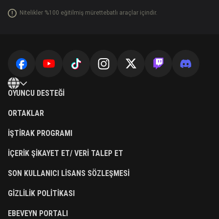
Nitelikler %100 eğitilmiş mürettebatlı araçlar içindir.
OYUNCU DESTEĞI
ORTAKLAR
İŞTIRAK PROGRAMI
İÇERIK ŞIKAYET ET/ VERI TALEP ET
SON KULLANICI LISANS SÖZLEŞMESI
GIZLILIK POLITIKASI
EBEVEYN PORTALI