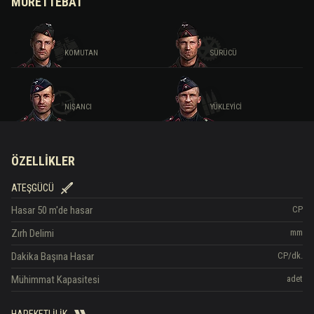
MÜRETTEBAT
KOMUTAN
SÜRÜCÜ
NIŞANCI
YÜKLEYICI
ÖZELLIKLER
ATEŞGÜCÜ
Hasar
50 m'de hasar
CP
Zırh Delimi
mm
Dakika Başına Hasar
CP/dk.
Mühimmat Kapasitesi
adet
HAREKETLILIK