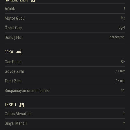
Ağırlık
t
Motor Gücü
bg
Özgül Güç
bg/t
Dönüş Hızı
derece/sn.
BEKA
Can Puanı
CP
Gövde Zırhı
/
/
mm
Taret Zırhı
/
/
mm
Süspansiyon onarım süresi
sn.
TESPIT
Görüş Mesafesi
m
Sinyal Menzili
m