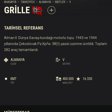
ANASAYFA
TANKOPEDI
ALMANYA
KMTLER
V
GRILLE
TARIHSEL REFERANS
Alman II. Dünya Savaşı kundağı motorlu topu. 1943 ve 1944
yıllarında Çekoslovak Pz.Kpfw. 38(t) şasisi üzerine üretildi. Toplam
282 araç tamamlandı.
ALMANYA
V
ÜLKE
SEVIYE
KMT
400.000
16.330
TIP
MALIYET