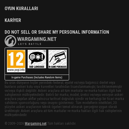
OYUN KURALLARI
KARIYER
DO NOT SELL OR SHARE MY PERSONAL INFORMATION
Bu ürün dünyanın hiçbir yerindeki federal, eyalet ve/veya bağımsız devlet veya
bunların askeri kolu veya kuvvetleri tarafından lisanslanmamıştır, tasdiklenmemiştir
ve/veya ilişkili değildir. Askeri araçlara ait tüm markalar ve marka hakları ilgili hak
sahiplerinin mülkiyetindedir. Belirli bir marka, model, üretici ve/veya versiyon askeri
araçlara yapılan atıflar yalnızca tarihsel doğruluk içindir ve herhangi bir ticari marka
sahibinin sponsorluğunu veya onayını göstermez. Tüm modellerin nitelikleri, 20.
yüzyılın askeri araçlarının teknik ögeleri temel alınarak gerçeğine uygun olarak
üretilmiştir. Askeri araçlara ait tüm markalar ve marka hakları ilgili hak sahiplerinin
mülkiyetindedir.
© 2009–2026
Wargaming.net
Tüm hakları saklıdır.