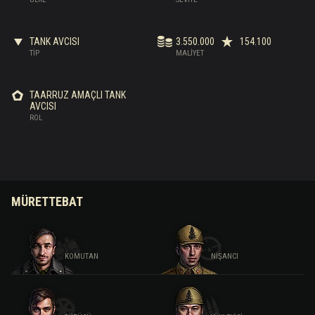
TANK AVCISI
3.550.000
154.100
TIP
MALIYET
TAARRUZ AMAÇLI TANK
AVCISI
ROL
MÜRETTEBAT
KOMUTAN
NIŞANCI