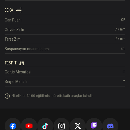
BEKA
Can Puanı
CP
Gövde Zırhı
/
/
mm
Taret Zırhı
/
/
mm
Süspansiyon onarım süresi
sn.
TESPIT
Görüş Mesafesi
m
Sinyal Menzili
m
Nitelikler %100 eğitilmiş mürettebatlı araçlar içindir.