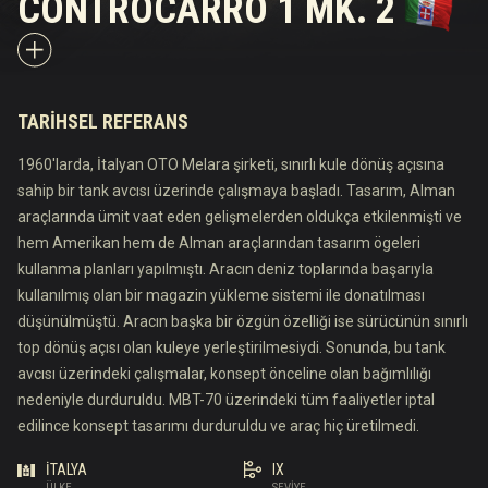
CONTROCARRO 1 MK. 2
TARIHSEL REFERANS
1960'larda, İtalyan OTO Melara şirketi, sınırlı kule dönüş açısına
sahip bir tank avcısı üzerinde çalışmaya başladı. Tasarım, Alman
araçlarında ümit vaat eden gelişmelerden oldukça etkilenmişti ve
hem Amerikan hem de Alman araçlarından tasarım ögeleri
kullanma planları yapılmıştı. Aracın deniz toplarında başarıyla
kullanılmış olan bir magazin yükleme sistemi ile donatılması
düşünülmüştü. Aracın başka bir özgün özelliği ise sürücünün sınırlı
top dönüş açısı olan kuleye yerleştirilmesiydi. Sonunda, bu tank
avcısı üzerindeki çalışmalar, konsept önceline olan bağımlılığı
nedeniyle durduruldu. MBT-70 üzerindeki tüm faaliyetler iptal
edilince konsept tasarımı durduruldu ve araç hiç üretilmedi.
İTALYA
IX
ÜLKE
SEVIYE