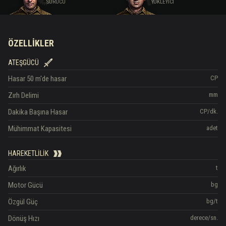
SÜRÜCÜ
YÜKLEYICI
ÖZELLIKLER
ATEŞGÜCÜ
Hasar
50 m'de hasar
CP
Zırh Delimi
mm
Dakika Başına Hasar
CP/dk.
Mühimmat Kapasitesi
adet
HAREKETLILIK
Ağırlık
t
Motor Gücü
bg
Özgül Güç
bg/t
Dönüş Hızı
derece/sn.