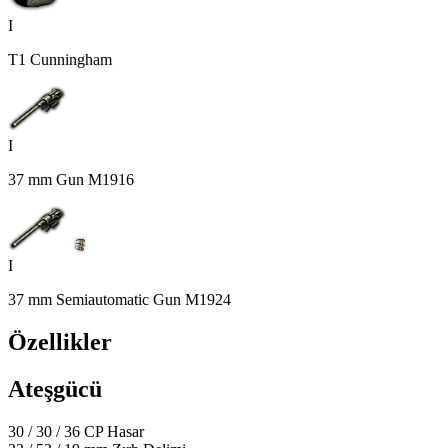
I
T1 Cunningham
I
37 mm Gun M1916
I
37 mm Semiautomatic Gun M1924
Özellikler
Ateşgücü
30
/
30
/
36
CP
Hasar