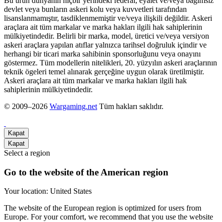
Bu ürün dünyanın hiçbir yerindeki federal, eyalet ve/veya bağımsız
devlet veya bunların askeri kolu veya kuvvetleri tarafından
lisanslanmamıştır, tasdiklenmemiştir ve/veya ilişkili değildir. Askeri
araçlara ait tüm markalar ve marka hakları ilgili hak sahiplerinin
mülkiyetindedir. Belirli bir marka, model, üretici ve/veya versiyon
askeri araçlara yapılan atıflar yalnızca tarihsel doğruluk içindir ve
herhangi bir ticari marka sahibinin sponsorluğunu veya onayını
göstermez. Tüm modellerin nitelikleri, 20. yüzyılın askeri araçlarının
teknik ögeleri temel alınarak gerçeğine uygun olarak üretilmiştir.
Askeri araçlara ait tüm markalar ve marka hakları ilgili hak
sahiplerinin mülkiyetindedir.
© 2009–2026
Wargaming.net
Tüm hakları saklıdır.
Kapat
Kapat
Select a region
Go to the website of the American region
Your location:
United States
The website of the European region is optimized for users from
Europe. For your comfort, we recommend that you use the website