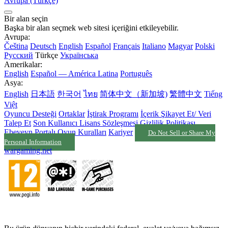
Avrupa (Türkçe)
Bir alan seçin
Başka bir alan seçmek web sitesi içeriğini etkileyebilir.
Avrupa:
Čeština
Deutsch
English
Español
Français
Italiano
Magyar
Polski
Русский
Türkçe
Українська
Amerikalar:
English
Español — América Latina
Português
Asya:
English
日本語
한국어
ไทย
简体中文（新加坡)
繁體中文
Tiếng
Việt
Oyuncu Desteği
Ortaklar
İştirak Programı
İçerik Şikayet Et/ Veri
Talep Et
Son Kullanıcı Lisans Sözleşmesi
Gizlilik Politikası
Ebeveyn Portalı
Oyun Kuralları
Kariyer
Do Not Sell or Share My
Personal Information
wargaming.net