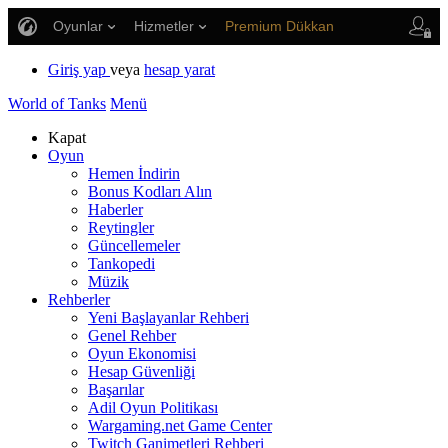
Oyunlar
Hizmetler
Premium Dükkan
Oyuncu Desteği
Giriş yap
veya
hesap yarat
World of Tanks
Menü
Kapat
Oyun
Hemen İndirin
Bonus Kodları Alın
Haberler
Reytingler
Güncellemeler
Tankopedi
Müzik
Rehberler
Yeni Başlayanlar Rehberi
Genel Rehber
Oyun Ekonomisi
Hesap Güvenliği
Başarılar
Adil Oyun Politikası
Wargaming.net Game Center
Twitch Ganimetleri Rehberi