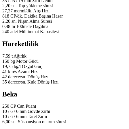
33
/
53
/
19
mm
Zırh Delimi
2,20
sn.
Top yükleme süresi
27,27
mermi/dk.
Atış Hızı
818
CP/dk.
Dakika Başına Hasar
2,20
sn.
Nişan Alma Süresi
0,48
m
100m'de Dağılma
240
adet
Mühimmat Kapasitesi
Hareketlilik
7,59
t
Ağırlık
150
bg
Motor Gücü
19,75
bg/t
Özgül Güç
41
km/s
Azami Hız
42
derece/sn.
Dönüş Hızı
35
derece/sn.
Kule Dönüş Hızı
Beka
250
CP
Can Puanı
10
/
6
/
6
mm
Gövde Zırhı
10
/
6
/
6
mm
Taret Zırhı
6,00
sn.
Süspansiyon onarım süresi