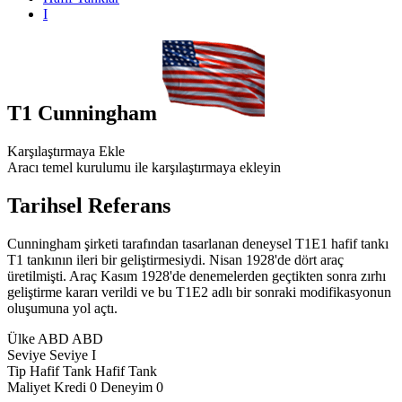
I
T1 Cunningham
Karşılaştırmaya Ekle
Aracı temel kurulumu ile karşılaştırmaya ekleyin
Tarihsel Referans
Cunningham şirketi tarafından tasarlanan deneysel T1E1 hafif tankı
T1 tankının ileri bir geliştirmesiydi. Nisan 1928'de dört araç
üretilmişti. Araç Kasım 1928'de denemelerden geçtikten sonra zırhı
geliştirme kararı verildi ve bu T1E2 adlı bir sonraki modifikasyonun
oluşumuna yol açtı.
Ülke
ABD
ABD
Seviye
Seviye
I
Tip
Hafif Tank
Hafif Tank
Maliyet
Kredi
0
Deneyim
0