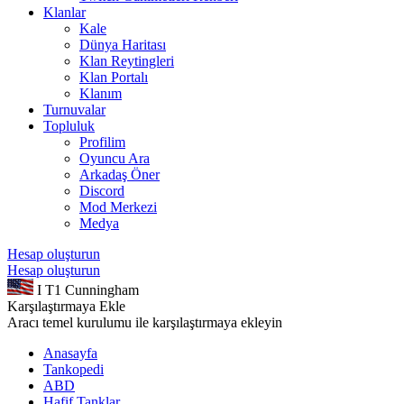
Klanlar
Kale
Dünya Haritası
Klan Reytingleri
Klan Portalı
Klanım
Turnuvalar
Topluluk
Profilim
Oyuncu Ara
Arkadaş Öner
Discord
Mod Merkezi
Medya
Hesap oluşturun
Hesap oluşturun
I
T1 Cunningham
Karşılaştırmaya Ekle
Aracı temel kurulumu ile karşılaştırmaya ekleyin
Anasayfa
Tankopedi
ABD
Hafif Tanklar