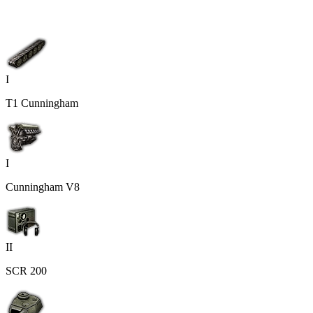
I
T1 Cunningham
I
Cunningham V8
II
SCR 200