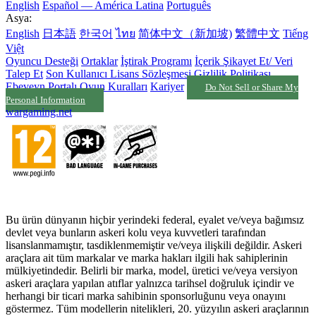
English
Español — América Latina
Português
Asya:
English
日本語
한국어
ไทย
简体中文（新加坡)
繁體中文
Tiếng
Việt
Oyuncu Desteği
Ortaklar
İştirak Programı
İçerik Şikayet Et/ Veri
Talep Et
Son Kullanıcı Lisans Sözleşmesi
Gizlilik Politikası
Ebeveyn Portalı
Oyun Kuralları
Kariyer
Do Not Sell or Share My
Personal Information
wargaming.net
Bu ürün dünyanın hiçbir yerindeki federal, eyalet ve/veya bağımsız
devlet veya bunların askeri kolu veya kuvvetleri tarafından
lisanslanmamıştır, tasdiklenmemiştir ve/veya ilişkili değildir. Askeri
araçlara ait tüm markalar ve marka hakları ilgili hak sahiplerinin
mülkiyetindedir. Belirli bir marka, model, üretici ve/veya versiyon
askeri araçlara yapılan atıflar yalnızca tarihsel doğruluk içindir ve
herhangi bir ticari marka sahibinin sponsorluğunu veya onayını
göstermez. Tüm modellerin nitelikleri, 20. yüzyılın askeri araçlarının