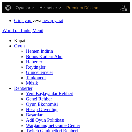
Oyunlar
Hizmetler
Premium Dükkan
Oyuncu Desteği
Giriş yap
veya
hesap yarat
World of Tanks
Menü
Kapat
Oyun
Hemen İndirin
Bonus Kodları Alın
Haberler
Reytingler
Güncellemeler
Tankopedi
Müzik
Rehberler
Yeni Başlayanlar Rehberi
Genel Rehber
Oyun Ekonomisi
Hesap Güvenliği
Başarılar
Adil Oyun Politikası
Wargaming.net Game Center
Twitch Ganimetleri Rehberi