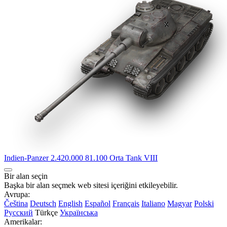
Indien-Panzer
2.420.000
81.100
Orta Tank
VIII
Bir alan seçin
Başka bir alan seçmek web sitesi içeriğini etkileyebilir.
Avrupa:
Čeština
Deutsch
English
Español
Français
Italiano
Magyar
Polski
Русский
Türkçe
Українська
Amerikalar: