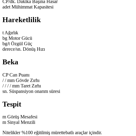
CP/dk.
Dakika Başına Hasar
adet
Mühimmat Kapasitesi
Hareketlilik
t
Ağırlık
bg
Motor Gücü
bg/t
Özgül Güç
derece/sn.
Dönüş Hızı
Beka
CP
Can Puanı
/
/
mm
Gövde Zırhı
/
/
/
/
mm
Taret Zırhı
sn.
Süspansiyon onarım süresi
Tespit
m
Görüş Mesafesi
m
Sinyal Menzili
Nitelikler %100 eğitilmiş mürettebatlı araçlar içindir.