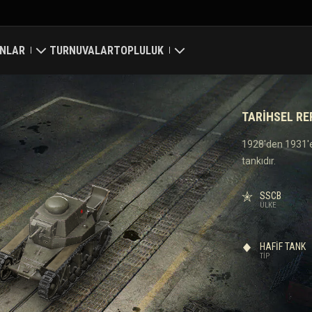
NLAR
TURNUVALAR
TOPLULUK
ri
Profilim
TARIHSEL R
a Haritası
Oyuncu Ara
1928'den 1931'e 
tankıdır.
 Reytingleri
Arkadaş Öner
SSCB
Discord
ÜLKE
Mod Merkezi
HAFIF TANK
TIP
Medya
Center