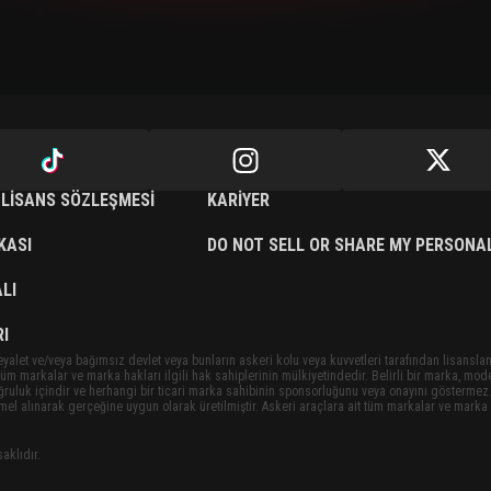
 LISANS SÖZLEŞMESI
KARIYER
IKASI
DO NOT SELL OR SHARE MY PERSONA
LI
I
eyalet ve/veya bağımsız devlet veya bunların askeri kolu veya kuvvetleri tarafından lisansla
t tüm markalar ve marka hakları ilgili hak sahiplerinin mülkiyetindedir. Belirli bir marka, mod
doğruluk içindir ve herhangi bir ticari marka sahibinin sponsorluğunu veya onayını göstermez.
emel alınarak gerçeğine uygun olarak üretilmiştir. Askeri araçlara ait tüm markalar ve marka h
aklıdır.