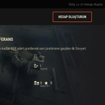
Giriş
ya da
hesap oluştur
HESAP OLUŞTURUN
EFERANS
kadar 959 adet üretilerek seri üretimine geçilen ilk Sovyet
I
SEVIYE
0
0
MALIYET