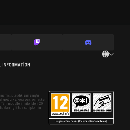
L INFORMATION
nmamıştır, tasdiklenmemiştir
el, üretici ve/veya versiyon askeri
 Tüm modellerin nitelikleri, 20.
akları ilgili hak sahiplerinin