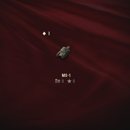
I
MS-1
0
0