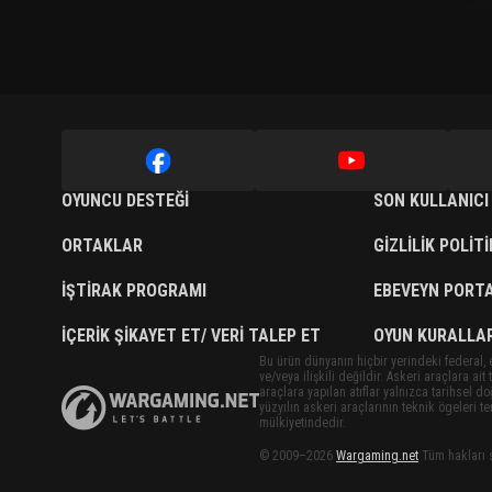
OYUNCU DESTEĞI
SON KULLANICI
ORTAKLAR
GIZLILIK POLIT
İŞTIRAK PROGRAMI
EBEVEYN PORTA
İÇERIK ŞIKAYET ET/ VERI TALEP ET
OYUN KURALLAR
Bu ürün dünyanın hiçbir yerindeki federal, 
ve/veya ilişkili değildir. Askeri araçlara ai
araçlara yapılan atıflar yalnızca tarihsel 
yüzyılın askeri araçlarının teknik ögeleri t
mülkiyetindedir.
© 2009–2026
Wargaming.net
Tüm hakları s