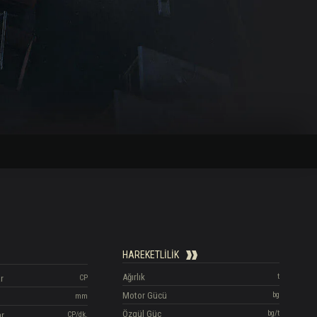
HAREKETLILIK
Ağırlık
t
r
CP
Motor Gücü
bg
mm
Özgül Güç
bg/t
ar
CP/dk.