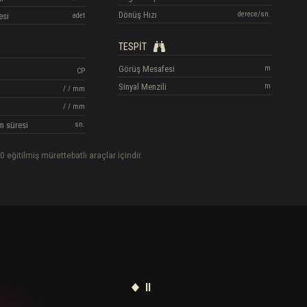
Dönüş Hızı
derece/sn.
esi
adet
TESPIT
Görüş Mesafesi
m
CP
Sinyal Menzili
m
/
/
mm
/
/
mm
m süresi
sn.
0 eğitilmiş mürettebatlı araçlar içindir.
II