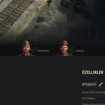
hberi
KOMUTAN
SÜRÜCÜ
ÖZELLIKLER
ATEŞGÜCÜ
Hasar
50 m'de hasa
Zırh Delimi
Dakika Başına Has