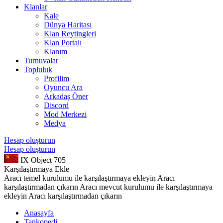
Klanlar
Kale
Dünya Haritası
Klan Reytingleri
Klan Portalı
Klanım
Turnuvalar
Topluluk
Profilim
Oyuncu Ara
Arkadaş Öner
Discord
Mod Merkezi
Medya
Hesap oluşturun
Hesap oluşturun
IX
Object 705
Karşılaştırmaya Ekle
Aracı temel kurulumu ile karşılaştırmaya ekleyin
Aracı
karşılaştırmadan çıkarın
Aracı mevcut kurulumu ile karşılaştırmaya
ekleyin
Aracı karşılaştırmadan çıkarın
Anasayfa
Tankopedi