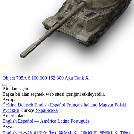
Object 705A
6.100.000
162.300
Ağır Tank
X
Bir alan seçin
Başka bir alan seçmek web sitesi içeriğini etkileyebilir.
Avrupa:
Čeština
Deutsch
English
Español
Français
Italiano
Magyar
Polski
Русский
Türkçe
Українська
Amerikalar:
English
Español — América Latina
Português
Asya:
English
日本語
한국어
ไทย
简体中文（新加坡)
繁體中文
Tiếng