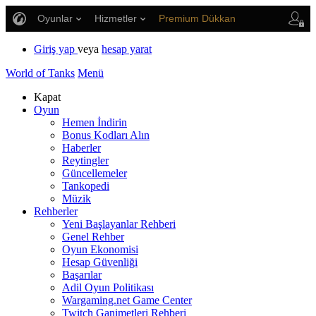
Oyunlar
Hizmetler
Premium Dükkan
Oyuncu Desteği
Giriş yap
veya
hesap yarat
World of Tanks
Menü
Kapat
Oyun
Hemen İndirin
Bonus Kodları Alın
Haberler
Reytingler
Güncellemeler
Tankopedi
Müzik
Rehberler
Yeni Başlayanlar Rehberi
Genel Rehber
Oyun Ekonomisi
Hesap Güvenliği
Başarılar
Adil Oyun Politikası
Wargaming.net Game Center
Twitch Ganimetleri Rehberi