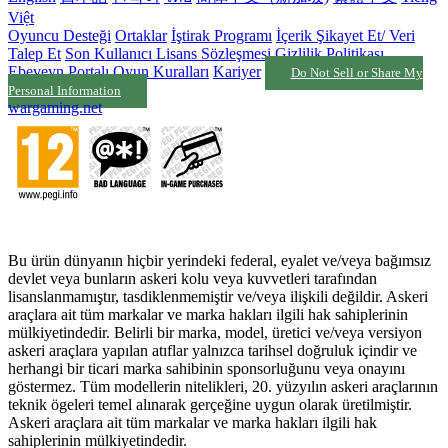
Việt
Oyuncu Desteği
Ortaklar
İştirak Programı
İçerik Şikayet Et/ Veri
Talep Et
Son Kullanıcı Lisans Sözleşmesi
Gizlilik Politikası
Ebeveyn Portalı
Oyun Kuralları
Kariyer
Do Not Sell or Share My
Personal Information
wargaming.net
Bu ürün dünyanın hiçbir yerindeki federal, eyalet ve/veya bağımsız
devlet veya bunların askeri kolu veya kuvvetleri tarafından
lisanslanmamıştır, tasdiklenmemiştir ve/veya ilişkili değildir. Askeri
araçlara ait tüm markalar ve marka hakları ilgili hak sahiplerinin
mülkiyetindedir. Belirli bir marka, model, üretici ve/veya versiyon
askeri araçlara yapılan atıflar yalnızca tarihsel doğruluk içindir ve
herhangi bir ticari marka sahibinin sponsorluğunu veya onayını
göstermez. Tüm modellerin nitelikleri, 20. yüzyılın askeri araçlarının
teknik ögeleri temel alınarak gerçeğine uygun olarak üretilmiştir.
Askeri araçlara ait tüm markalar ve marka hakları ilgili hak
sahiplerinin mülkiyetindedir.