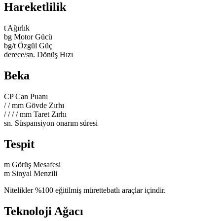
Hareketlilik
t
Ağırlık
bg
Motor Gücü
bg/t
Özgül Güç
derece/sn.
Dönüş Hızı
Beka
CP
Can Puanı
/
/
mm
Gövde Zırhı
/
/
/
/
mm
Taret Zırhı
sn.
Süspansiyon onarım süresi
Tespit
m
Görüş Mesafesi
m
Sinyal Menzili
Nitelikler %100 eğitilmiş mürettebatlı araçlar içindir.
Teknoloji Ağacı