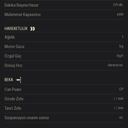
Dakika Başına Hasar
CP/dk.
Mühimmat Kapasitesi
adet
HAREKETLILIK
Ağırlık
t
Motor Gücü
bg
Özgül Güç
bg/t
Dönüş Hızı
derece/sn.
BEKA
Can Puanı
CP
Gövde Zırhı
/
/
mm
Taret Zırhı
/
/
mm
Süspansiyon onarım süresi
sn.