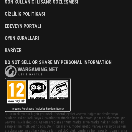
SON KULLANICI LISANS SÖZLEŞMESI
GIZLILIK POLITIKASI
EBEVEYN PORTALI
OYUN KURALLARI
KARIYER
DO NOT SELL OR SHARE MY PERSONAL INFORMATION
Bu ürün dünyanın hiçbir yerindeki federal, eyalet ve/veya bağımsız devlet veya
bunların askeri kolu veya kuvvetleri tarafından lisanslanmamıştır, tasdiklenmemiştir
ve/veya ilişkili değildir. Askeri araçlara ait tüm markalar ve marka hakları ilgili hak
sahiplerinin mülkiyetindedir. Belirli bir marka, model, üretici ve/veya versiyon askeri
araçlara yapılan atıflar yalnızca tarihsel doğruluk içindir ve herhangi bir ticari marka