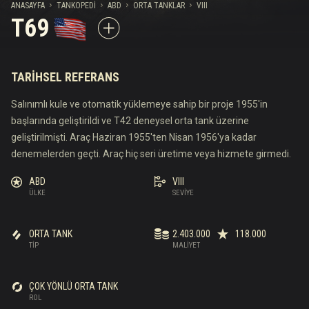
ANASAYFA
TANKOPEDI
ABD
ORTA TANKLAR
VIII
T69
TARIHSEL REFERANS
Salınımlı kule ve otomatik yüklemeye sahip bir proje 1955'in
başlarında geliştirildi ve T42 deneysel orta tank üzerine
geliştirilmişti. Araç Haziran 1955'ten Nisan 1956'ya kadar
denemelerden geçti. Araç hiç seri üretime veya hizmete girmedi.
ABD
VIII
ÜLKE
SEVIYE
ORTA TANK
2.403.000
118.000
TIP
MALIYET
ÇOK YÖNLÜ ORTA TANK
ROL