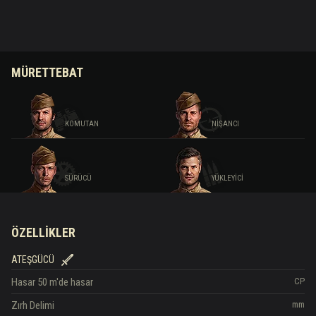
MÜRETTEBAT
KOMUTAN
NIŞANCI
SÜRÜCÜ
YÜKLEYICI
ÖZELLIKLER
ATEŞGÜCÜ
Hasar
50 m'de hasar
CP
Zırh Delimi
mm