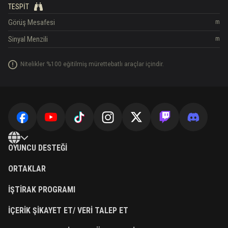
TESPIT
Görüş Mesafesi
m
Sinyal Menzili
m
Nitelikler %100 eğitilmiş mürettebatlı araçlar içindir.
OYUNCU DESTEĞI
ORTAKLAR
İŞTIRAK PROGRAMI
İÇERIK ŞIKAYET ET/ VERI TALEP ET