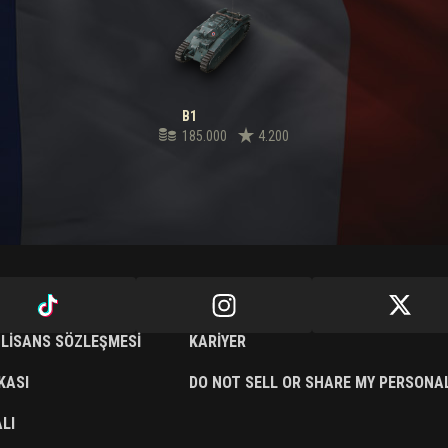
B1
185.000
4.200
 LISANS SÖZLEŞMESI
KARIYER
IKASI
DO NOT SELL OR SHARE MY PERSONA
LI