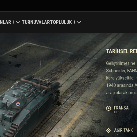
NLAR
TURNUVALAR
TOPLULUK
ri
Profilim
TARIHSEL R
a Haritası
Oyuncu Ara
Geliştirilmesine
Schneider, FAHM
 Reytingleri
Arkadaş Öner
kere yükseltildi
1940 arasında Al
Discord
araç olarak ün sa
Mod Merkezi
FRANSA
ÜLKE
Medya
AĞIR TANK
Center
TIP