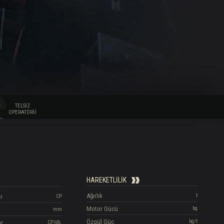
TELSIZ
OPERATÖRÜ
HAREKETLILIK
Ağırlık
t
r
CP
Motor Gücü
bg
mm
Özgül Güç
bg/t
ar
CP/dk.