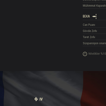
Mühimmat Kapasit
BEKA
Can Puanı
Gövde Zırhı
Taret Zırhı
Süspansiyon onarı
Nitelikler %10
IV