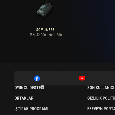
SOMUA S35
42.000
1.360
OYUNCU DESTEĞI
SON KULLANICI
ORTAKLAR
GIZLILIK POLIT
İŞTIRAK PROGRAMI
EBEVEYN PORTA