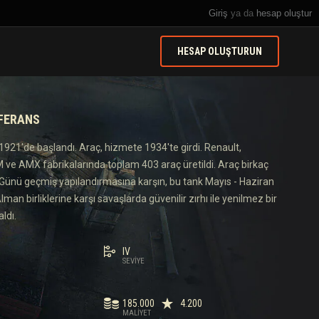
Giriş
ya da
hesap oluştur
HESAP OLUŞTURUN
EFERANS
 1921'de başlandı. Araç, hizmete 1934'te girdi. Renault,
 ve AMX fabrikalarında toplam 403 araç üretildi. Araç birkaç
. Günü geçmiş yapılandırmasına karşın, bu tank Mayıs - Haziran
man birliklerine karşı savaşlarda güvenilir zırhı ile yenilmez bir
ldı.
IV
SEVIYE
185.000
4.200
MALIYET