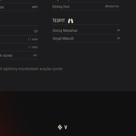
Dönüş Hızı
derece/sn.
esi
adet
TESPIT
Görüş Mesafesi
m
CP
Sinyal Menzili
m
/
/
mm
/
/
mm
m süresi
sn.
0 eğitilmiş mürettebatlı araçlar içindir.
V