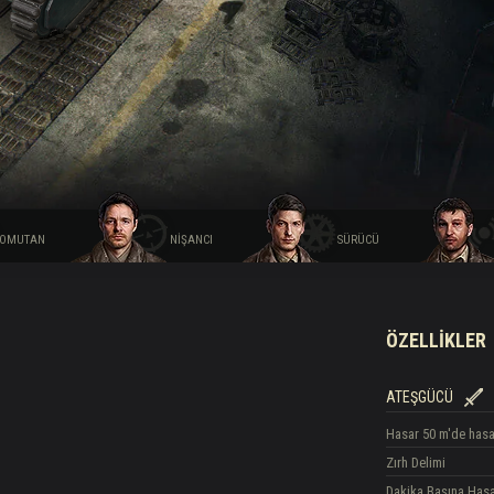
hberi
OMUTAN
NIŞANCI
SÜRÜCÜ
ÖZELLIKLER
ATEŞGÜCÜ
Hasar
50 m'de hasa
Zırh Delimi
Dakika Başına Has