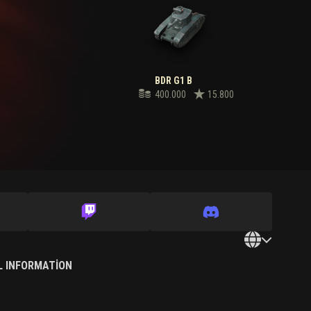
BDR G1 B
400.000
15.800
L INFORMATION