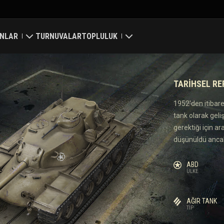
NLAR
TURNUVALAR
TOPLULUK
ri
Profilim
TARIHSEL R
a Haritası
Oyuncu Ara
1952'den itibare
tank olarak geli
 Reytingleri
Arkadaş Öner
gerektiği için a
düşünüldü ancak 
Discord
ABD
Mod Merkezi
ÜLKE
Medya
AĞIR TANK
TIP
Center