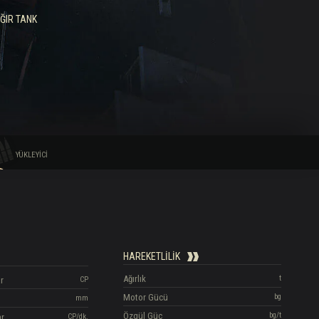
ĞIR TANK
YÜKLEYICI
HAREKETLILIK
Ağırlık
t
r
CP
Motor Gücü
bg
mm
Özgül Güç
bg/t
ar
CP/dk.