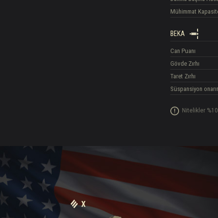
Mühimmat Kapasit
BEKA
Can Puanı
Gövde Zırhı
Taret Zırhı
Süspansiyon onarı
Nitelikler %10
X