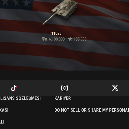
T110E5
6.100.000
185.000
 LISANS SÖZLEŞMESI
KARIYER
IKASI
DO NOT SELL OR SHARE MY PERSONA
LI