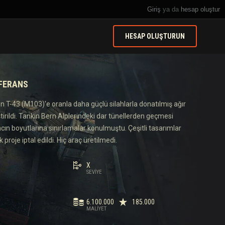
Giriş
ya da
hesap oluştur
HESAP OLUŞTURUN
EFERANS
n T-43 (M103)'e oranla daha güçlü silahlarla donatılmış ağır
ştirildi. Tankın Bern Alplerindeki dar tünellerden geçmesi
racın boyutlarına sınırlamalar konulmuştu. Çeşitli tasarımlar
proje iptal edildi. Hiç araç üretilmedi.
X
SEVIYE
6.100.000
185.000
MALIYET