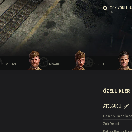
ÇOK YÖNLÜ A
hberi
ROL
KOMUTAN
NIŞANCI
SÜRÜCÜ
ÖZELLIKLER
ATEŞGÜCÜ
Hasar
50 m'de hasa
Zırh Delimi
Dakika Başına Has