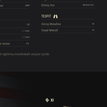
Dönüş Hızı
derece/sn.
esi
adet
TESPIT
Görüş Mesafesi
m
CP
Sinyal Menzili
m
/
/
mm
/
/
mm
m süresi
sn.
0 eğitilmiş mürettebatlı araçlar içindir.
XI