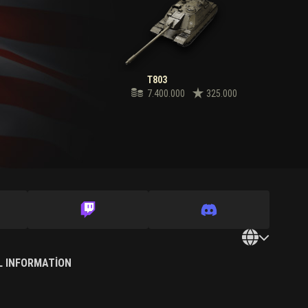
T803
7.400.000
325.000
L INFORMATION