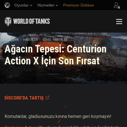
Oyunlar
Hizmetler
Premium Dükkan
Arkadaş Öner
Adil Oyun Politikası
Müzik
Oyuncu Desteği
Discord
Wargaming.net Game Center
Mod Merkezi
Twitch Ganimetleri Rehberi
ANASAYFA
HABERLER
GENEL HABERLER
Ağacın Tepesi: Centurion
Medya
Action X İçin Son Fırsat
DISCORD'DA TARTIŞ
Komutanlar, gladiusunuzu kınına hemen geri koymayın!