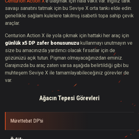
Centurion Action X
'e ulaşmak için hâlâ vakit var. İngiliz tank
savaşı sanatını tatmak için bu Seviye X orta tankı elde edin:
genellikle sağlam kulelere takılmış isabetli topa sahip çevik
araçlar.
Centurion Action X ile yola çıkmak için hattaki her araç için
günlük x5 DP zafer bonusunuzu
kullanmayı unutmayın ve
size bu amacınızda yardımcı olacak fırsatlar için de
gözünüzü açık tutun. Pişman olmayacağınızdan eminiz.
Garajınızda bu araç zaten varsa aşağıda belirtildiği gibi bu
muhteşem Seviye X ile tamamlayabileceğiniz görevler de
var.
Ağacın Tepesi Görevleri
Mürettebat DP'si