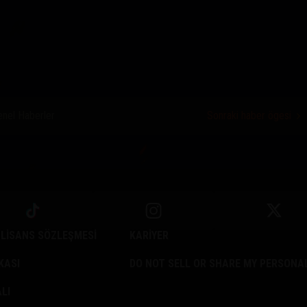
nel Haberler
Sonraki haber ögesi
 LISANS SÖZLEŞMESI
KARIYER
IKASI
DO NOT SELL OR SHARE MY PERSONA
LI