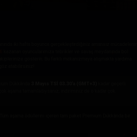
hberi
nında iki hafta boyunca gerçekleştirdiğiniz amansız mücadeleni
46
kazanan oyuncularımıza tebrikler ve savaş meydanında bol
rakiplerinize gösterin. Bu farklı mekanizmaya alışmakta yardıma
göz atabilirsiniz!
ium Dükkânda
3 Mayıs TSİ 03.30'a (GMT+3)
kadar geçerli
 çok aşama tamamladıysanız, indiriminiz de o kadar çok
: Tüm aşama ödüllerini içeren tam paket Premium Dükkânda bir