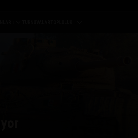
NLAR
TURNUVALAR
TOPLULUK
ri
Profilim
a Haritası
Oyuncu Ara
 Reytingleri
Arkadaş Öner
 Portalı
Discord
Mod Merkezi
iyor
Medya
Center