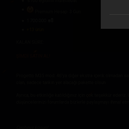
%100 eğitimli mürettebat
Premium Hesap: 3 Gün
1.700.000
+13 ürün
KALAN SÜRE:
ŞİMDİ SATIN AL!
Progetto M35 mod. 46'ya diğer ekstra içerik olmadan sah
olan, sadece tankın yer alacağı pakette olsun.
Ayrıca, bu etkinliğe katıldığınız için çok teşekkür ederiz
düşüncelerinizi forumlarda bizlerle paylaşmayı ihmal etm
Cepheye koşun!