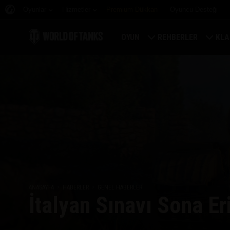
Oyunlar
Hizmetler
Premium Dükkan
Oyuncu Desteği
OYUN
REHBERLER
KLA
Hemen İndirin
Yeni Başlayanlar Rehbe
Kale
Bonus Kodları Alın
Genel Rehber
Düny
Haberler
Oyun Ekonomisi
Klan
Reytingler
Hesap Güvenliği
Klan
Güncellemeler
Başarılar
ANASAYFA
HABERLER
GENEL HABERLER
İtalyan Sınavı Sona Er
Tankopedi
Adil Oyun Politikası
Müzik
Wargaming.net Game 