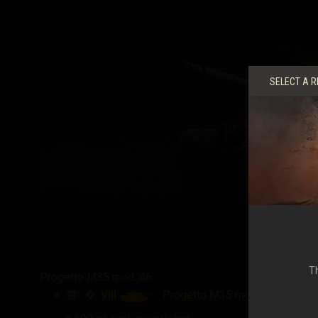
SELECT A R
Th
Progetto M35 mod. 46
VIII
Progetto M35 mod 46