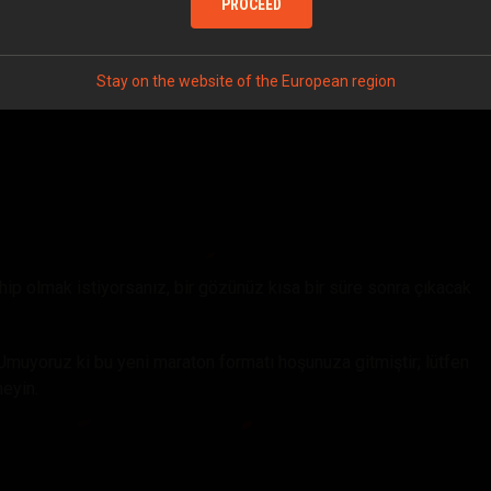
PROCEED
Stay on the website of the European region
ip olmak istiyorsanız, bir gözünüz kısa bir süre sonra çıkacak
. Umuyoruz ki bu yeni maraton formatı hoşunuza gitmiştir; lütfen
eyin.