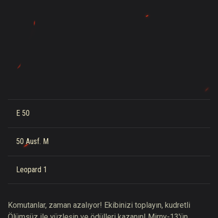
E 50
50 Ausf. M
Leopard 1
Komutanlar, zaman azalıyor! Ekibinizi toplayın, kudretli
Ölümsüz ile yüzleşin ve ödülleri kazanın! Mirny-13'ün