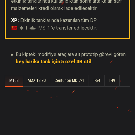
etkinlik tanklarında kullanıldıktan sonra arta kalan sarf
malzemeleri kredi olarak iade edilecektir.
XP:
Etkinlik tanklarında kazanılan tüm DP
I
MS-1
'e transfer edilecektir.
Bu kipteki modifiye araçlara ait prototip görevi gören
beş harika tank için 5 özel 3B stil
M103
AMX 13 90
Centurion Mk. 7/1
T-54
T49