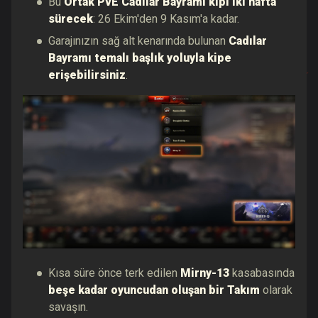
Bu
Ortak PvE Cadılar Bayramı kipi iki hafta
sürecek
: 26 Ekim'den 9 Kasım'a kadar.
Garajınızın sağ alt kenarında bulunan
Cadılar
Bayramı temalı başlık yoluyla kipe
erişebilirsiniz
.
Kısa süre önce terk edilen
Mirny-13
kasabasında
beşe kadar oyuncudan oluşan bir Takım
olarak
savaşın.