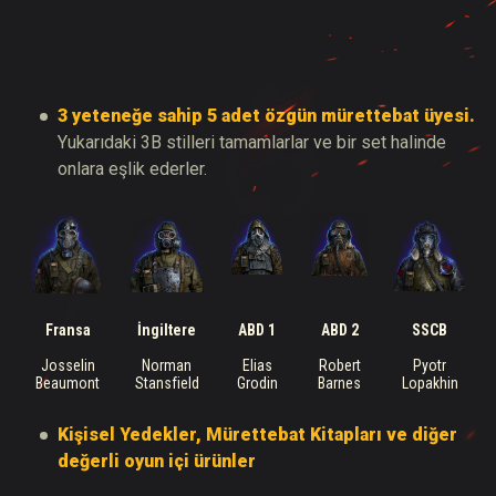
3 yeteneğe sahip 5 adet özgün mürettebat üyesi.
Yukarıdaki 3B stilleri tamamlarlar ve bir set halinde
onlara eşlik ederler.
Fransa
İngiltere
ABD 1
ABD 2
SSCB
Josselin
Norman
Elias
Robert
Pyotr
Beaumont
Stansfield
Grodin
Barnes
Lopakhin
Kişisel Yedekler, Mürettebat Kitapları ve diğer
değerli oyun içi ürünler