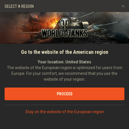
Oyunlar
Hizmetler
Premium Dükkan
SELECT A REGION
Arkadaş Öner
Adil Oyun Politikası
Müzik
Oyuncu Desteği
Discord
Wargaming.net Game Center
Mod Merkezi
Twitch Ganimetleri Rehberi
ANASAYFA
YARARLI YAZILIMLAR
PC PROGRAMS
Overwolf
Go to the website of the American region
Medya
Your location:
United States
The website of the European region is optimized for users from
Europe. For your comfort, we recommend that you use the
website of your region.
PROCEED
Sizlere burada OverWolf adındaki küçük ve yararlı bir
Stay on the website of the European region
programı tanıtacağız. Bu program, oyun videolarınızı, savaş
içi ekran görüntülerinizi ve daha fazlasını kaydetmeniz ve