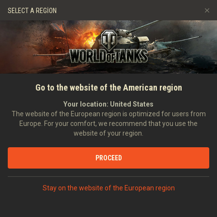
Oyunlar
Hizmetler
Premium Dükkan
SELECT A REGION
Arkadaş Öner
Adil Oyun Politikası
Müzik
Oyuncu Desteği
Discord
Wargaming.net Game Center
Mod Merkezi
Twitch Ganimetleri Rehberi
ANASAYFA
DOCS
GÜNCELLEME GEÇMIŞI
Sürüm Notları 1.17
Go to the website of the American region
Medya
Your location:
United States
The website of the European region is optimized for users from
Europe. For your comfort, we recommend that you use the
website of your region.
Ana Değişiklikler
PROCEED
Çelik Avcısı 2022
Yeni Firnulfir haritası eklendi.
Stay on the website of the European region
Her biri özgün Savaş Kabiliyeti olan üç yeni araç eklendi: