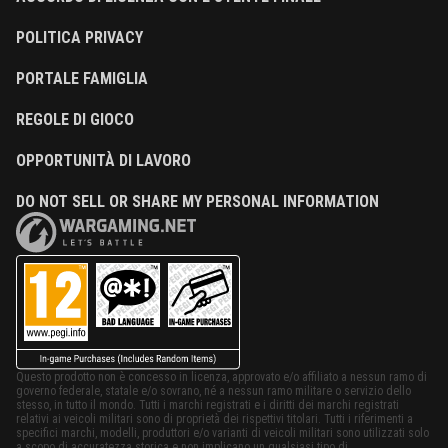
POLITICA PRIVACY
PORTALE FAMIGLIA
REGOLE DI GIOCO
OPPORTUNITÀ DI LAVORO
DO NOT SELL OR SHARE MY PERSONAL INFORMATION
Questo prodotto non è concesso in licenza, approvato e/o affiliato a nessun ramo di
governo federale, statale e/o sovrano, né a nessun ramo militare o servizio dello
stesso, in tutto il mondo. Tutti i marchi registrati e i diritti dei marchi registrati
relativi ai veicoli militari sono di proprietà dei rispettivi titolari. Tutti i riferimenti a
specifici marchi, modelli, produttori e/o varianti di veicoli militari sono utilizzati solo
a scopo di accuratezza storica e non implicano un qualsiasi tipo di