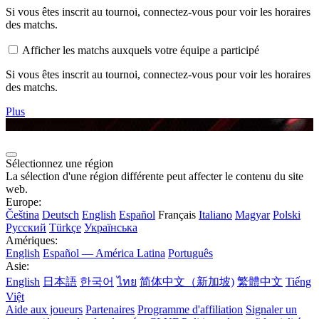
Si vous êtes inscrit au tournoi, connectez-vous pour voir les horaires
des matchs.
Afficher les matchs auxquels votre équipe a participé
Si vous êtes inscrit au tournoi, connectez-vous pour voir les horaires
des matchs.
Plus
Sélectionnez une région
La sélection d'une région différente peut affecter le contenu du site
web.
Europe:
Čeština
Deutsch
English
Español
Français
Italiano
Magyar
Polski
Русский
Türkçe
Українська
Amériques:
English
Español — América Latina
Português
Asie:
English
日本語
한국어
ไทย
简体中文（新加坡)
繁體中文
Tiếng
Việt
Aide aux joueurs
Partenaires
Programme d'affiliation
Signaler un