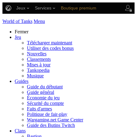
Jeux
Services
Boutique premium
Aide aux joueurs
World of Tanks
Menu
Fermer
Jeu
Télécharger maintenant
Utiliser des codes bonus
Nouvelles
Classements
Mises à jour
Tankopedia
Musique
Guides
Guide du débutant
Guide général
Économie du jeu
Sécurité du compte
Faits d'armes
Politique de fair-play
Wargaming.net Game Center
Guide des Butins Twitch
Clans
Bastion