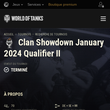
Jeux
Services
Boutique premium
Parrainer un ami
Politique de fair-play
Musique
Aide aux joueurs
Discord
Wargaming.net Game Center
Centre des mods
Guide des Butins Twitch
ACCUEIL
TOURNOIS
RECHERCHE DE TOURNOIS
Clan Showdown January
Médias
2024 Qualifier II
STATUT DU TOURNOI :
TERMINÉ
À PROPOS
70
DE
+
SE
+
RR