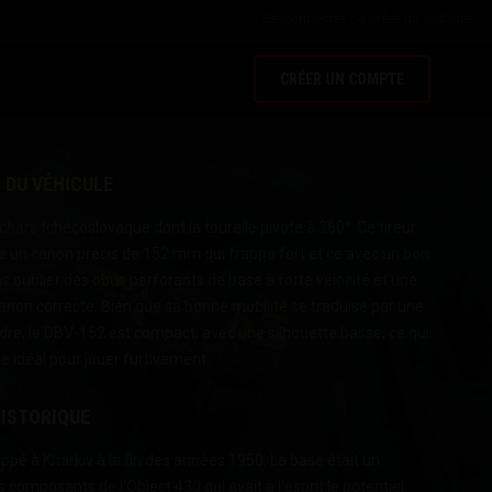
Se connecter
ou
créer un compte
CRÉER UN COMPTE
 DU VÉHICULE
hars tchécoslovaque dont la tourelle pivote à 360°. Ce tireur
e un canon précis de 152 mm qui frappe fort et ce avec un bon
 oublier des obus perforants de base à forte vélocité et une
anon correcte. Bien que sa bonne mobilité se traduise par une
dre, le DBV-152 est compact, avec une silhouette basse, ce qui
ule idéal pour jouer furtivement.
ISTORIQUE
ppé à Kharkiv à la fin des années 1950. La base était un
 composants de l'Object 430 qui avait à l'esprit le potentiel