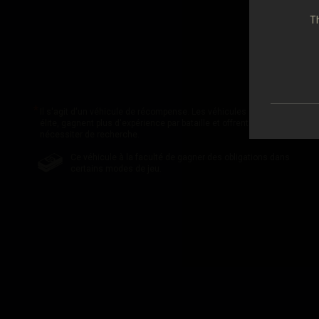
Th
Il s'agit d'un véhicule de récompense. Les véhicules de récompenses 
élite, gagnent plus d'expérience par bataille et offrent une panoplie d'
nécessiter de recherche.
Ce véhicule à la faculté de gagner des obligations dans
certains modes de jeu.