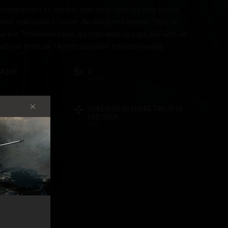
ompartiment de combat était situé dans la partie arrière,
teur était placé à l'avant. Au début des années 1960, un
is à la Tchécoslovaquie, qui était alors un pays du Pacte de
u'il soit testé par l'Armée populaire tchécoslovaque.
AQUIE
X
NIVEAU
S
CHASSEUR DE CHARS TIREUR DE
PRÉCISION
RÔLE
CHARGEUR
TIQUES