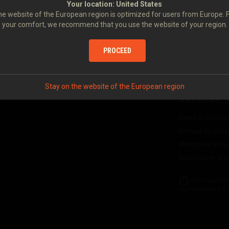
Your location:
United States
e website of the European region is optimized for users from Europe. 
PUISSANCE DE F
your comfort, we recommend that you use the website of your region.
Dégâts
Dégâts à 5
Pénétration d'obu
PROCEED
Dégâts par minute
Obus embarqués
disposent d'un statut
Stay on the website of the European region
autres bonus, sans
SURVIVABILITÉ
Points de structur
Blindage du châss
Blindage de la tour
Réparation de la 
Les caractér
sont entraînés à 