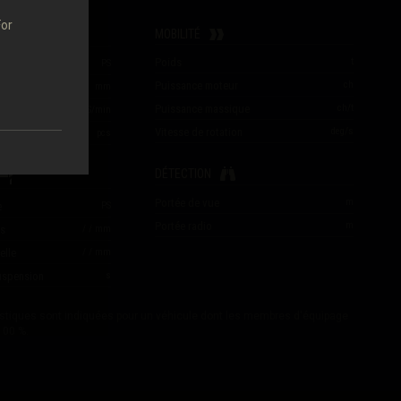
For
EU
MOBILITÉ
Poids
t
0 m
PS
Puissance moteur
ch
s
mm
Puissance massique
ch/t
PS/min
Vitesse de rotation
deg/s
pcs
DÉTECTION
Portée de vue
m
e
PS
Portée radio
m
is
/
/
mm
elle
/
/
mm
suspension
s
istiques sont indiquées pour un véhicule dont les membres d'équipage
100 %.