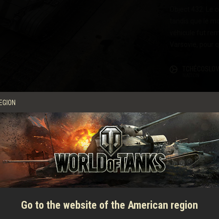
Object 432. Le c
tandis que le mo
véhicule fut rem
Varsovie, pour q
TCHÉCOSLOV
NATION
EGION
CH. DE CHAR
TYPE
CHEF DE CHAR
TIREUR
PILOTE
Go to the website of the American region
CARACTÉRIS