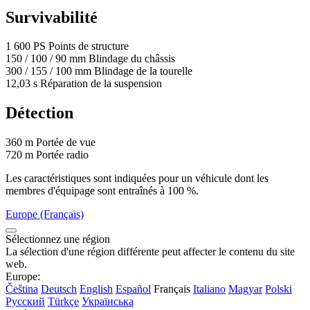
Survivabilité
1 600
PS
Points de structure
150
/
100
/
90
mm
Blindage du châssis
300
/
155
/
100
mm
Blindage de la tourelle
12,03
s
Réparation de la suspension
Détection
360
m
Portée de vue
720
m
Portée radio
Les caractéristiques sont indiquées pour un véhicule dont les
membres d'équipage sont entraînés à 100 %.
Europe (Français)
Sélectionnez une région
La sélection d'une région différente peut affecter le contenu du site
web.
Europe:
Čeština
Deutsch
English
Español
Français
Italiano
Magyar
Polski
Русский
Türkçe
Українська