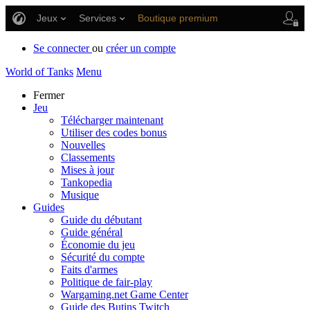
Jeux
Services
Boutique premium
Aide aux joueurs
Se connecter
ou
créer un compte
World of Tanks
Menu
Fermer
Jeu
Télécharger maintenant
Utiliser des codes bonus
Nouvelles
Classements
Mises à jour
Tankopedia
Musique
Guides
Guide du débutant
Guide général
Économie du jeu
Sécurité du compte
Faits d'armes
Politique de fair-play
Wargaming.net Game Center
Guide des Butins Twitch