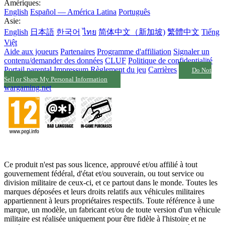
Amériques:
English
Español — América Latina
Português
Asie:
English
日本語
한국어
ไทย
简体中文（新加坡)
繁體中文
Tiếng
Việt
Aide aux joueurs
Partenaires
Programme d'affiliation
Signaler un
contenu/demander des données
CLUF
Politique de confidentialité
Portail parental
Impressum
Règlement du jeu
Carrières
Do Not
Sell or Share My Personal Information
wargaming.net
Ce produit n'est pas sous licence, approuvé et/ou affilié à tout
gouvernement fédéral, d'état et/ou souverain, ou tout service ou
division militaire de ceux-ci, et ce partout dans le monde. Toutes les
marques déposées et leurs droits relatifs aux véhicules militaires
appartiennent à leurs propriétaires respectifs. Toute référence à une
marque, un modèle, un fabricant et/ou de toute version d'un véhicule
militaire est réalisée uniquement pour être fidèle à l'histoire et ne