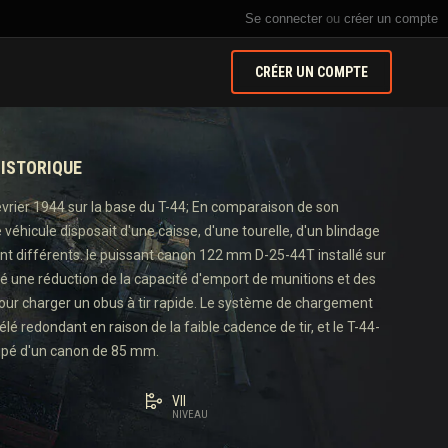
Se connecter
ou
créer un compte
CRÉER UN COMPTE
ISTORIQUE
vrier 1944 sur la base du T-44; En comparaison de son
 véhicule disposait d'une caisse, d'une tourelle, d'un blindage
t différents. le puissant canon 122 mm D-25-44T installé sur
né une réduction de la capacité d'emport de munitions et des
our charger un obus à tir rapide. Le système de chargement
élé redondant en raison de la faible cadence de tir, et le T-44-
ipé d'un canon de 85 mm.
VII
NIVEAU