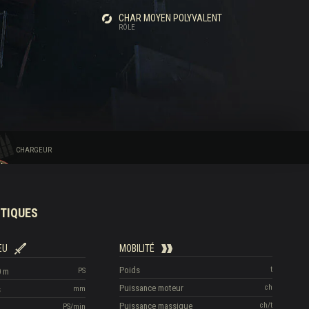
N
CHAR MOYEN POLYVALENT
RÔLE
CHARGEUR
TIQUES
EU
MOBILITÉ
Poids
t
0 m
PS
Puissance moteur
ch
s
mm
Puissance massique
ch/t
PS/min