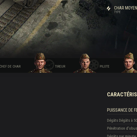
CHAR MOYE
TYPE
CHEF DE CHAR
TIREUR
PILOTE
CARACTÉRIS
PUISSANCE DE F
Dégâts
Dégâts à 5
Pénétration d'obu
Dégâts par minute