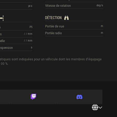
Vitesse de rotation
deg/s
pcs
DÉTECTION
Portée de vue
m
e
PS
Portée radio
m
is
/
/
mm
elle
/
/
mm
suspension
s
istiques sont indiquées pour un véhicule dont les membres d'équipage
100 %.