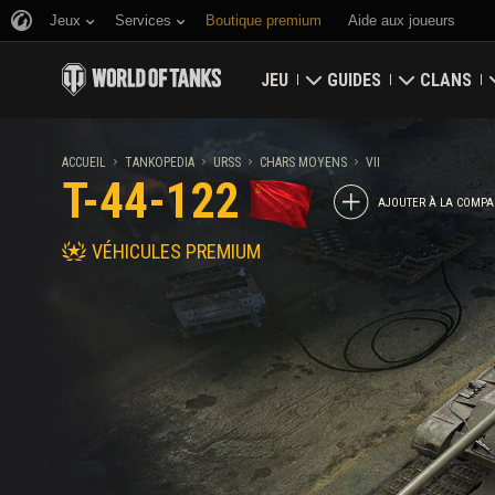
Jeux
Services
Boutique premium
Aide aux joueurs
JEU
GUIDES
CLANS
Télécharger maintenant
Guide du débutant
Bastion
ACCUEIL
TANKOPEDIA
URSS
CHARS MOYENS
VII
T-44-122
Utiliser des codes bonus
Guide général
Carte glob
AJOUTER À LA COMPA
VÉHICULES PREMIUM
Nouvelles
Économie du jeu
Classement
Classements
Sécurité du compte
Mises à jour
Faits d'armes
Tankopedia
Politique de fair-play
Musique
Wargaming.net Game Ce