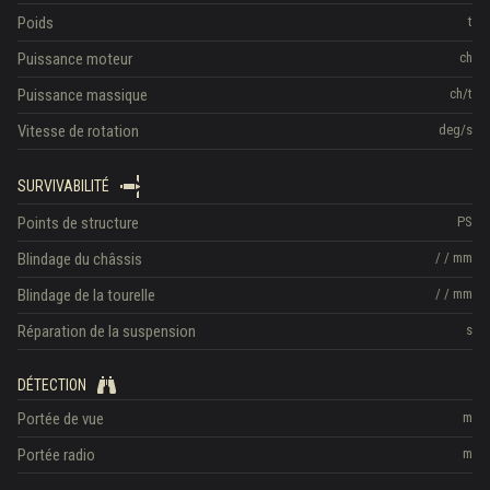
Poids
t
Puissance moteur
ch
Puissance massique
ch/t
Vitesse de rotation
deg/s
SURVIVABILITÉ
Points de structure
PS
Blindage du châssis
/
/
mm
Blindage de la tourelle
/
/
mm
Réparation de la suspension
s
DÉTECTION
Portée de vue
m
Portée radio
m