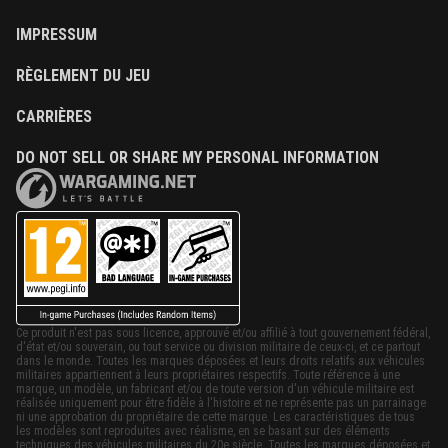
IMPRESSUM
RÈGLEMENT DU JEU
CARRIÈRES
DO NOT SELL OR SHARE MY PERSONAL INFORMATION
Ce produit n'est pas sous licence, approuvé et/ou affilié à tout gouvernement fédéral,
d'état et/ou souverain, ou tout service ou division militaire de ceux-ci, et ce partout
dans le monde. Toutes les marques déposées et leurs droits relatifs aux véhicules
militaires appartiennent à leurs propriétaires respectifs. Toute référence à une
marque, un modèle, un fabricant et/ou de toute version d'un véhicule militaire est
réalisée uniquement pour être fidèle à l'histoire et ne représente pas un parrainage
ni une approbation du propriétaire de cette marque. Les caractéristiques de tous
les modèles sont reproduites avec réalisme, en se basant sur des éléments
techniques des véhicules militaires du 20e siècle. Toutes les marques déposées et