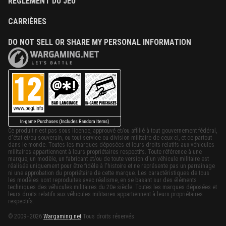
RÈGLEMENT DU JEU
CARRIÈRES
DO NOT SELL OR SHARE MY PERSONAL INFORMATION
Ce produit n'est pas sous licence, approuvé et/ou affilié à tout gouvernement fédéral,
d'état et/ou souverain, ou tout service ou division militaire de ceux-ci, et ce partout
dans le monde. Toutes les marques déposées et leurs droits relatifs aux véhicules
militaires appartiennent à leurs propriétaires respectifs. Toute référence à une
marque, un modèle, un fabricant et/ou de toute version d'un véhicule militaire est
réalisée uniquement pour être fidèle à l'histoire et ne représente pas un parrainage
ni une approbation du propriétaire de cette marque. Les caractéristiques de tous
les modèles sont reproduites avec réalisme, en se basant sur des éléments
techniques des véhicules militaires du 20e siècle. Toutes les marques déposées et
leurs droits relatifs aux véhicules militaires appartiennent à leurs propriétaires
respectifs.
© 2009–2026
Wargaming.net
Tous droits réservés.