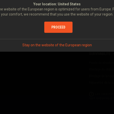
Pénétration d'obu
PANZER 58
9 CM KANONE
Your location:
United States
Temps de recharg
e website of the European region is optimized for users from Europe. 
your comfort, we recommend that you use the website of your region.
Cadence de tir
Dégâts par minute
e crédits et de points
PROCEED
nus.
Temps de visée
Dispersion à 100 m
Obus embarqués
Stay on the website of the European region
SURVIVABILITÉ
Points de structur
Blindage du châss
Blindage de la tour
Réparation de la 
Les caractér
sont entraînés à 