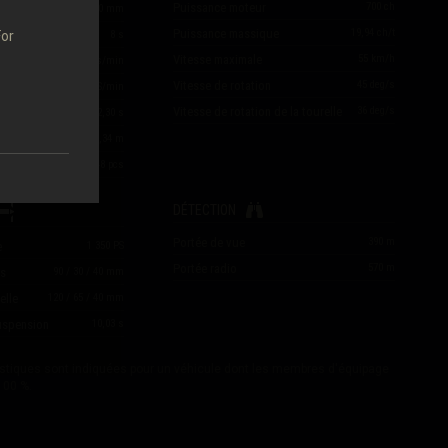
Puissance moteur
700
ch
s
212
/
259
/
90
mm
Puissance massique
19,94
ch/t
ement du canon
8
s
For
Vitesse maximale
55
km/h
7,50
coups/min
Vitesse de rotation
45
deg/s
2 250
PS/min
Vitesse de rotation de la tourelle
36
deg/s
2,30
s
0,34
m
48
pcs
DÉTECTION
Portée de vue
390
m
e
1 350
PS
Portée radio
570
m
is
90
/
30
/
40
mm
elle
120
/
65
/
40
mm
suspension
10,03
s
istiques sont indiquées pour un véhicule dont les membres d'équipage
100 %.