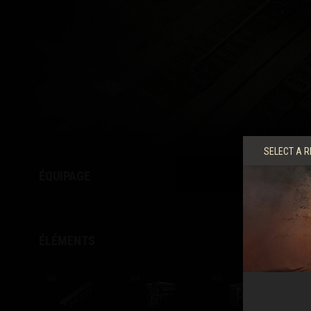
Guide des Butins Twitch
SELECT A R
ÉQUIPAGE
ÉLÉMENTS
VIII
VIII
VIII
VIII