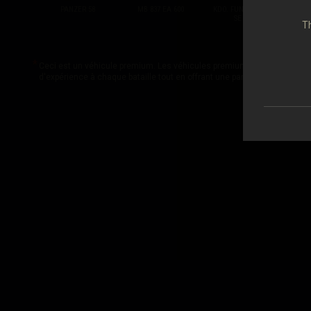
PANZER 58
MB 837 EA 600
KDO. FUNKSTATION
SE 407
Th
Ceci est un véhicule premium. Les véhicules premium rapportent plus d
d'expérience à chaque bataille tout en offrant une panoplie d'autres bo