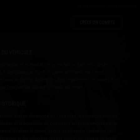
Se connecter
ou
créer un compte
CRÉER UN COMPTE
 DU VÉHICULE
t rapide et maniable, ce qui en fait un bon véhicule de
e, il dispose aussi d'un bon canon affichant une bonne
de bons angles de dépression. Il est également recouvert d'un
 qui fera parfois ricocher les obus adverses.
ISTORIQUE
'un char moyen développé en 1953 avec des caractéristiques
orées et la possibilité de combattre en terrain montagneux.
aient d'utiliser le canon du char britannique Centurion. Un
ototypes et dix véhicules ont été construits, mais le véhicule