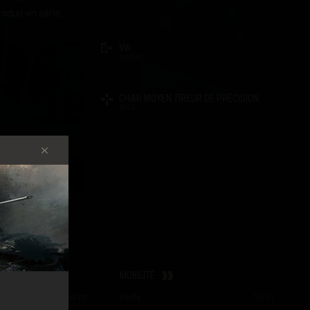
roduit en série.
VIII
NIVEAU
N
CHAR MOYEN TIREUR DE PRÉCISION
RÔLE
CHARGEUR
TIQUES
EU
MOBILITÉ
Poids
35,10
t
300
/
300
/
360
PS