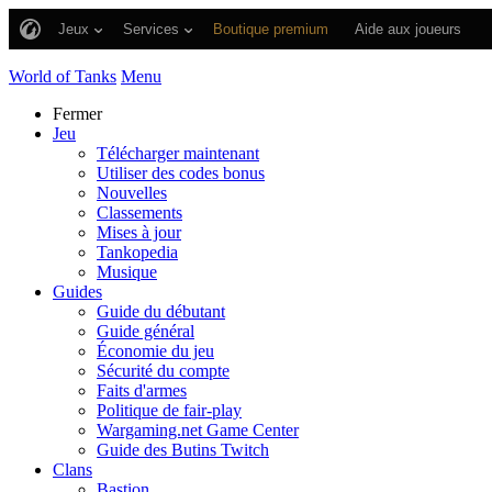
Jeux
Services
Boutique premium
Aide aux joueurs
World of Tanks
Menu
Fermer
Jeu
Télécharger maintenant
Utiliser des codes bonus
Nouvelles
Classements
Mises à jour
Tankopedia
Musique
Guides
Guide du débutant
Guide général
Économie du jeu
Sécurité du compte
Faits d'armes
Politique de fair-play
Wargaming.net Game Center
Guide des Butins Twitch
Clans
Bastion