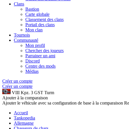
Clans
Bastion
Carte globale
Classement des clans
Portail des clans
Mon clan
Tournois
Communauté
Mon profil
Chercher des joueurs
Parrainer un ami
Discord
Centre des mods
Médias
Créer un compte
Créer un compte
VIII
Kpz. 3 GST Turm
Ajouter à la comparaison
Ajouter le véhicule avec sa configuration de base à la comparaison
Re
Accueil
Tankopedia
Allemagne
Chasseurs de chars