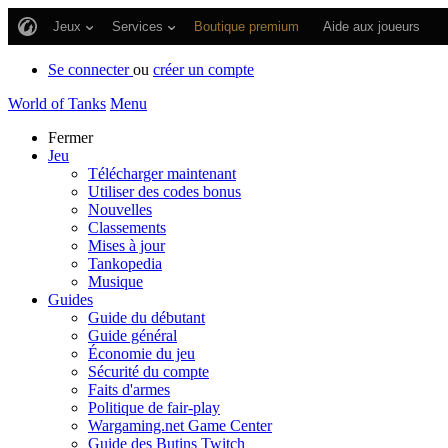
Jeux
Services
Boutique premium
Aide aux joueurs
Se connecter
ou
créer un compte
World of Tanks
Menu
Fermer
Jeu
Télécharger maintenant
Utiliser des codes bonus
Nouvelles
Classements
Mises à jour
Tankopedia
Musique
Guides
Guide du débutant
Guide général
Économie du jeu
Sécurité du compte
Faits d'armes
Politique de fair-play
Wargaming.net Game Center
Guide des Butins Twitch