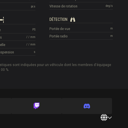
Vitesse de rotation
deg/s
pcs
DÉTECTION
Portée de vue
m
e
PS
Portée radio
m
is
/
/
mm
elle
/
/
mm
suspension
s
istiques sont indiquées pour un véhicule dont les membres d'équipage
100 %.