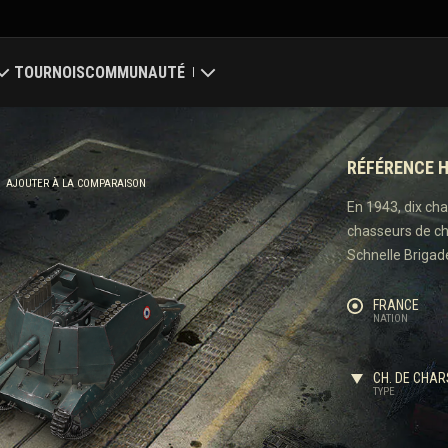
TOURNOIS
COMMUNAUTÉ
Mon profil
RÉFÉRENCE H
ale
Chercher des joueurs
AJOUTER À LA COMPARAISON
En 1943, dix ch
chasseurs de ch
 des clans
Parrainer un ami
Schnelle Brigad
Discord
FRANCE
NATION
Centre des mods
CH. DE CHAR
Médias
TYPE
nter