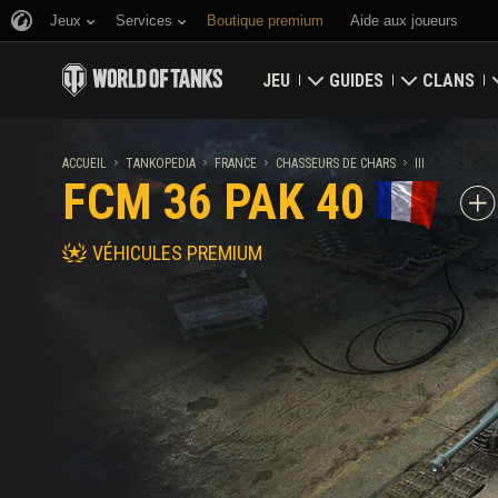
Jeux
Services
Boutique premium
Aide aux joueurs
JEU
GUIDES
CLANS
Télécharger maintenant
Guide du débutant
Bastion
ACCUEIL
TANKOPEDIA
FRANCE
CHASSEURS DE CHARS
III
FCM 36 PAK 40
Utiliser des codes bonus
Guide général
Carte glob
VÉHICULES PREMIUM
Nouvelles
Économie du jeu
Classement
Classements
Sécurité du compte
Mises à jour
Faits d'armes
Tankopedia
Politique de fair-play
Musique
Wargaming.net Game Ce