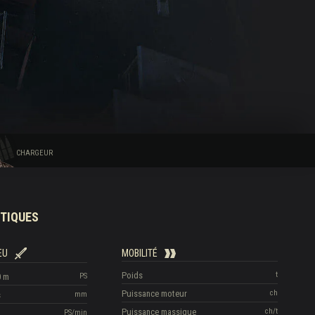
CHARGEUR
TIQUES
EU
MOBILITÉ
Poids
t
0 m
PS
Puissance moteur
ch
s
mm
Puissance massique
ch/t
PS/min