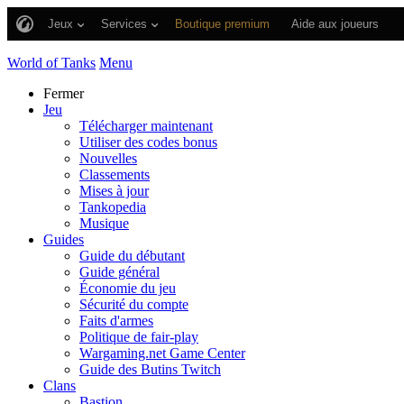
Jeux
Services
Boutique premium
Aide aux joueurs
World of Tanks
Menu
Fermer
Jeu
Télécharger maintenant
Utiliser des codes bonus
Nouvelles
Classements
Mises à jour
Tankopedia
Musique
Guides
Guide du débutant
Guide général
Économie du jeu
Sécurité du compte
Faits d'armes
Politique de fair-play
Wargaming.net Game Center
Guide des Butins Twitch
Clans
Bastion