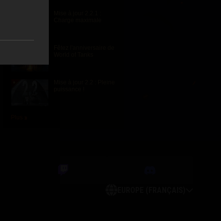
Mise à jour 2.2.1 :
Charge maximale
Fêtez l'anniversaire de
World of Tanks
Mise à jour 2.2 : Pleine
puissance !
Plus
EUROPE (FRANÇAIS)