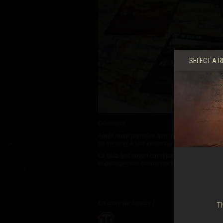
Guide des Butins Twitch
SELECT A R
Généraux,
Après notre première annonce de certaines des 
se mesurer à leur ensemble ! Jetez un œil au
Le bêta-test ouvert constitue votre chance de 
et partagez vos connaissances, votre expérien
En ordre de bataille !
Th