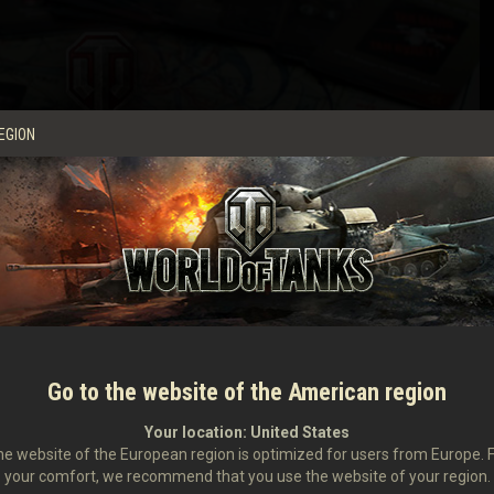
EGION
fonctionnalités principales que la mise à jour 0.5.3 apportera, il est temps de
x
notes de version complètes sur le forum
et lancez-vous en bataille !
contribuer au futur de World of Tanks Generals. Cliquez sur le bouton « discuter »
ce et vos idées !
Go to the website of the American region
JOUER MAINTENANT
Your location:
United States
e website of the European region is optimized for users from Europe. 
your comfort, we recommend that you use the website of your region.