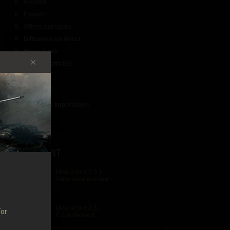
Archive
E-sport
Offres spéciales
Diffusions en direct
Mises à jour
Produits officiels
Guides
loginnews
Nouvelles importantes
Tous
IMPORTANT
Mise à jour 2.3.1 :
Déferlante estivale
Mise à jour 2.3 :
For
Échauffement