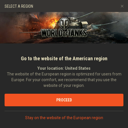
Jeux
Services
Boutique premium
Aide aux joueurs
SELECT A REGION
Parrainer un ami
Politique de fair-play
Musique
Discord
Wargaming.net Game Center
Centre des mods
Guide des Butins Twitch
Médias
Go to the website of the American region
Your location:
United States
The website of the European region is optimized for users from
Europe. For your comfort, we recommend that you use the
website of your region.
Maintenance du portail le 23 janvier
PROCEED
22/01/2013
Actualités générales
Dans d'autres langues :
Stay on the website of the European region