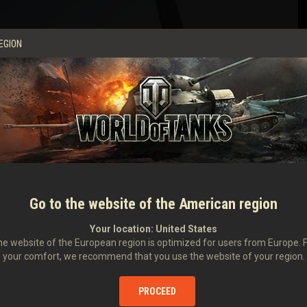
EGION
Go to the website of the American region
Your location:
United States
 IV (construite pour l'adaptation cinématographique de Steven Spielberg,
e website of the European region is optimized for users from Europe. 
rafalgar Square, tout comme le Mark I, cent ans plus tôt. Les passants ont été
your comfort, we recommend that you use the website of your region.
onique dès le petit matin.
PROCEED