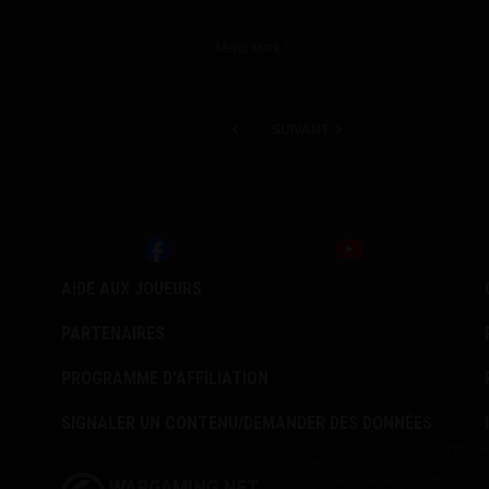
Merci Mark !
SUIVANT
AIDE AUX JOUEURS
PARTENAIRES
PROGRAMME D'AFFILIATION
SIGNALER UN CONTENU/DEMANDER DES DONNÉES
Ce produit n'est pas sous licence, approuvé 
dans le monde. Toutes les marques déposées 
marque, un modèle, un fabricant et/ou de to