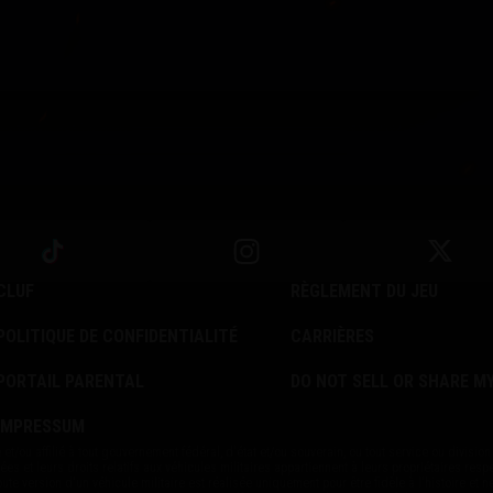
CLUF
RÈGLEMENT DU JEU
POLITIQUE DE CONFIDENTIALITÉ
CARRIÈRES
PORTAIL PARENTAL
DO NOT SELL OR SHARE M
IMPRESSUM
et/ou affilié à tout gouvernement fédéral, d'état et/ou souverain, ou tout service ou division 
et leurs droits relatifs aux véhicules militaires appartiennent à leurs propriétaires respe
ute version d'un véhicule militaire est réalisée uniquement pour être fidèle à l'histoire et 