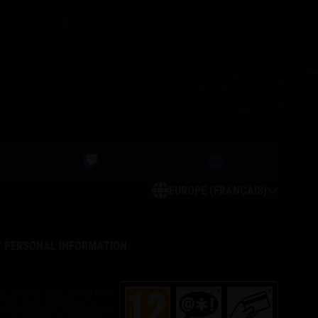
EUROPE (FRANÇAIS)
Y PERSONAL INFORMATION
militaire de ceux-ci, et ce partout
ctifs. Toute référence à une
ne représente pas un parrainage ni