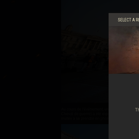
SELECT A R
Au cours de l'événement, une réplique du Mark
Th
Cheval de guerre) a été exposée au milieu du T
invités à se prendre en photo à côté du char ic