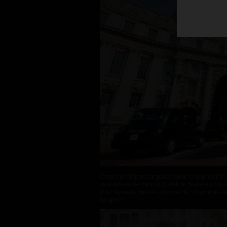
Ceux qui étaient sur place en ont eu pris ple
sa promenade depuis
Trafalgar Square jusqu'à
d'incroyables choses, comme la colonne de Nel
rouges !