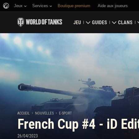
Jeux
Services
Boutique premium
Aide aux joueurs
JEU
GUIDES
CLANS
Télécharger maintenant
Guide du débutant
Bastion
Utiliser des codes bonus
Guide général
Carte glob
Nouvelles
Économie du jeu
Classement
Classements
Sécurité du compte
Mises à jour
Faits d'armes
ACCUEIL
NOUVELLES
E-SPORT
French Cup #4 - iD Edi
Tankopedia
Politique de fair-play
Musique
Wargaming.net Game Ce
26/04/2023