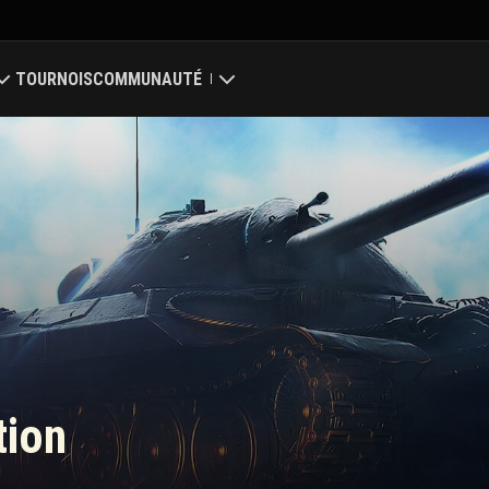
TOURNOIS
COMMUNAUTÉ
Mon profil
ale
Chercher des joueurs
 des clans
Parrainer un ami
Discord
Centre des mods
tion
Médias
nter