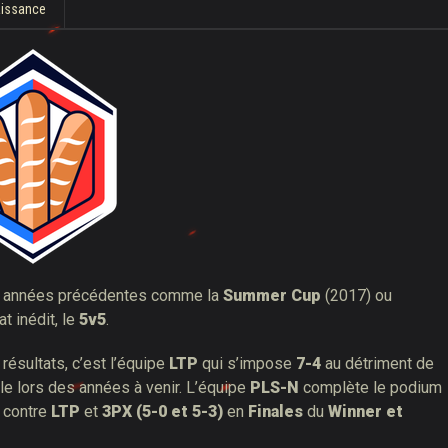
aissance
es années précédentes comme la
Summer Cup
(2017) ou
t inédit, le
5v5
.
résultats, c’est l’équipe
LTP
qui s’impose
7-4
au détriment de
le lors des années à venir. L’équipe
PLS-N
complète le podium
s contre
LTP
et
3PX (5-0 et 5-3)
en
Finales
du
Winner et