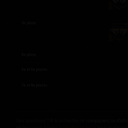
3e place
4e place
5e et 6e places
7e et 8e places
Des questions ? À la recherche de
coéquipiers ou d'in
référez-vous à notre
Guide des tournois
pour un
résumé 