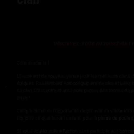
Guide des Butins Twitch
INSCRIVEZ-VOUS AUJOURD'HUI
|
Commandants !
L'heure est de nouveau venue pour les meilleurs clans 
épiques. Rassemblez vos coéquipiers de clan et usez de
de clan. C'est votre chance pour
gagner des tonnes de pi
prize
!
Chaque clan aura l'opportunité de prouver sa valeur lors
équipes se qualifieront ensuite pour la
phase de poules,
Si vous voulez suivre l'action sans participer aux comb