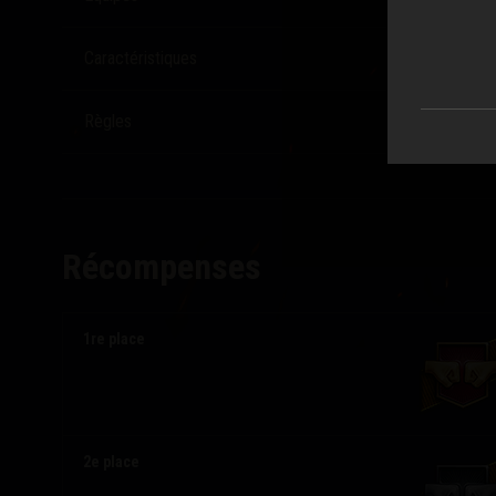
Caractéristiques
Règles
Récompenses
1re place
2e place