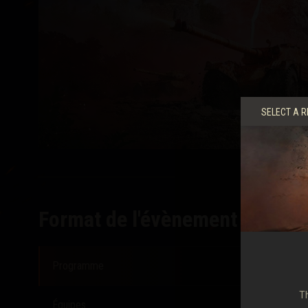
SELECT A R
Format de l'évènement
Programme
Th
Équipes