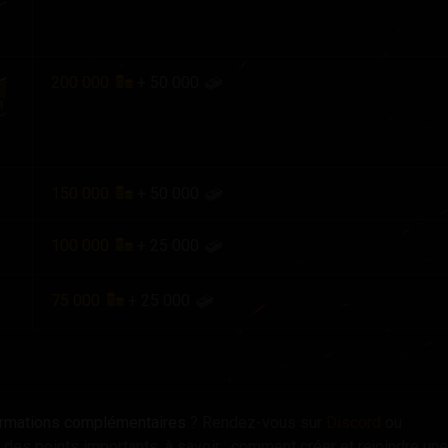
200 000
+
50 000
150 000
+
50 000
100 000
+
25 000
75 000
+
25 000
formations complémentaires
? Rendez-vous sur
Discord
ou
des points importants, à savoir : comment créer et rejoindre une