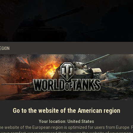
EGION
Qualification 1 : le 17 mai
à 18:00 CEST
(UTC+2)
Go to the website of the American region
Qualification 2 : le 20 mai
à 18:00 CEST
(UTC+2)
Your location:
United States
e website of the European region is optimized for users from Europe. 
Phase de poules : le 21 mai
à 18:00 CEST
(UTC+2)