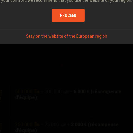
your comfort, we recommend that you use the website of your region.
Finale : les
27 et 28 mai à 16:00 CEST
(UTC+2)
PROCEED
Stay on the website of the European region
500 000
+
100 000
+
6 000 € (récompense
d'équipe)
250 000
+
75 000
+
3 000 € (récompense
d'équipe)