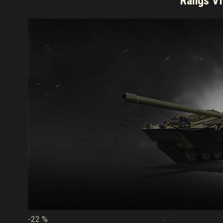
Rangs VI
-22 %