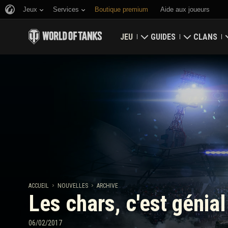
Jeux
Services
Boutique premium
Aide aux joueurs
JEU
GUIDES
CLANS
Télécharger maintenant
Guide du débutant
Bastion
Utiliser des codes bonus
Guide général
Carte glob
Nouvelles
Économie du jeu
Classement
Classements
Sécurité du compte
Mises à jour
Faits d'armes
ACCUEIL
NOUVELLES
ARCHIVE
Les chars, c'est génial
Tankopedia
Politique de fair-play
Musique
Wargaming.net Game Ce
06/02/2017