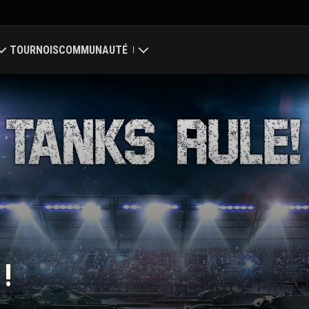
TOURNOIS
COMMUNAUTÉ
Mon profil
ale
Chercher des joueurs
 des clans
Parrainer un ami
Discord
Centre des mods
 !
Médias
nter