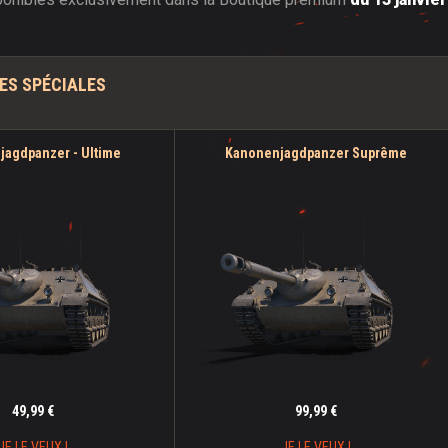
ES SPÉCIALES
agdpanzer - Ultime
Kanonenjagdpanzer
Suprême
49,99 €
99,99 €
JE LE VEUX !
JE LE VEUX !