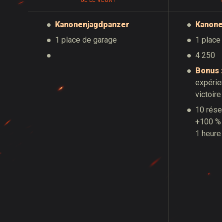
Kanonenjagdpanzer
Kanone
1 place de garage
1 place
4 250
Bonus 
expérie
victoire
10 rése
+100 % 
1 heure