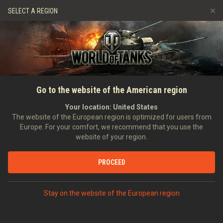
Jeux
Services
Boutique premium
SELECT A REGION
Parrainer un ami
Politique de fair-play
Musique
Aide aux joueurs
Discord
Wargaming.net Game Center
Centre des mods
Guide des Butins Twitch
ACCUEIL
Faites équipe avec votre
Go to the website of the American region
Médias
créateur de contenu préféré !
Your location:
United States
The website of the European region is optimized for users from
Europe. For your comfort, we recommend that you use the
website of your region.
PROCEED
Commandant !
Nos créateurs de contenu veulent vous revoir sur le champ
Stay on the website of the European region
de bataille et vous avez maintenant la possibilité de faire
équipe avec eux !