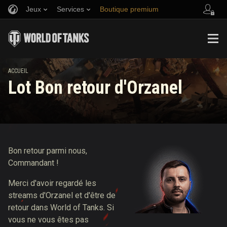
Jeux
Services
Boutique premium
Parrainer un ami
Politique de fair-play
Musique
Aide aux joueurs
Discord
Wargaming.net Game Center
Centre des mods
Guide des Butins Twitch
ACCUEIL
Lot Bon retour d'Orzanel
Médias
Bon retour parmi nous,
Commandant !
Merci d'avoir regardé les
streams d'Orzanel et d'être de
retour dans World of Tanks. Si
vous ne vous êtes pas